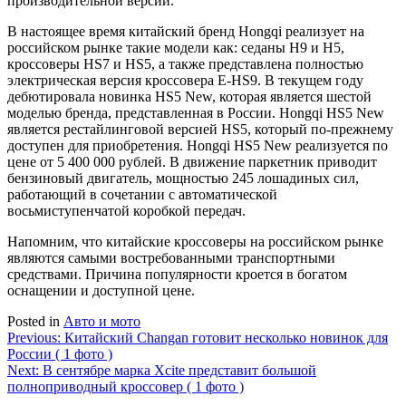
производительной версии.
В настоящее время китайский бренд Hongqi реализует на
российском рынке такие модели как: седаны H9 и H5,
кроссоверы HS7 и HS5, а также представлена полностью
электрическая версия кроссовера E-HS9. В текущем году
дебютировала новинка HS5 New, которая является шестой
моделью бренда, представленная в России. Hongqi HS5 New
является рестайлинговой версией HS5, который по-прежнему
доступен для приобретения. Hongqi HS5 New реализуется по
цене от 5 400 000 рублей. В движение паркетник приводит
бензиновый двигатель, мощностью 245 лошадиных сил,
работающий в сочетании с автоматической
восьмиступенчатой коробкой передач.
Напомним, что китайские кроссоверы на российском рынке
являются самыми востребованными транспортными
средствами. Причина популярности кроется в богатом
оснащении и доступной цене.
Posted in
Авто и мото
Навигация
Previous:
Китайский Changan готовит несколько новинок для
России ( 1 фото )
по
Next:
В сентябре марка Xcite представит большой
записям
полноприводный кроссовер ( 1 фото )