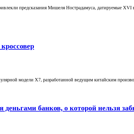
ивлекли предсказания Мишеля Нострадамуса, датируемые XVI ве
 кроссовер
пулярной модели X7, разработанной ведущим китайским произв
 деньгами банков, о которой нельзя за