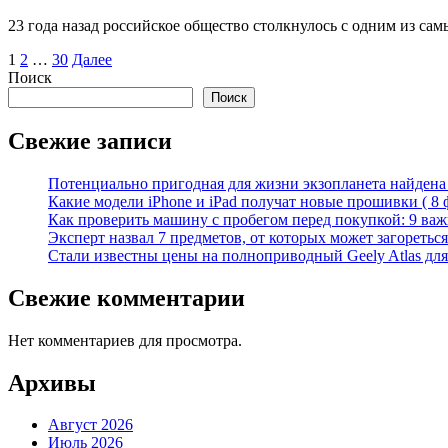
23 года назад российское общество столкнулось с одним из сам
Пагинация
1
2
…
30
Далее
Поиск
записей
Поиск
Свежие записи
Потенциально пригодная для жизни экзопланета найдена н
Какие модели iPhone и iPad получат новые прошивки ( 8 
Как проверить машину с пробегом перед покупкой: 9 важн
Эксперт назвал 7 предметов, от которых может загореться
Стали известны цены на полноприводный Geely Atlas для 
Свежие комментарии
Нет комментариев для просмотра.
Архивы
Август 2026
Июль 2026