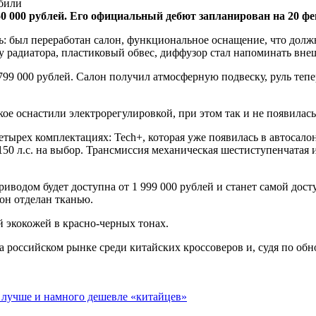
50 000
рублей. Его официальный дебют запланирован на 20 фе
ь: был переработан салон, функциональное оснащение, что долж
 радиатора, пластиковый обвес, диффузор стал напоминать внеш
799 000 рублей. Салон получил атмосферную подвеску, руль тепе
ое оснастили электрорегулировкой, при этом так и не появилас
етырех комплектациях: Tech+, которая уже появилась в автосалон
150 л.с. на выбор. Трансмиссия механическая шестиступенчатая
иводом будет доступна от 1 999 000 рублей и станет самой дост
он отделан тканью.
й экокожей в красно-черных тонах.
на российском рынке среди китайских кроссоверов и, судя по об
 лучше и намного дешевле «китайцев»