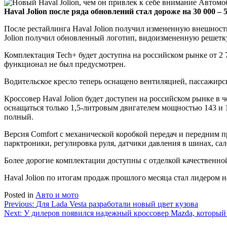
Haval Jolion после ряда обновлений стал дороже на
30 000 – 
После рестайлинга Haval Jolion получил измененную внешност
Jolion получил обновленный логотип, видоизмененную решетку
Комплектация Tech+ будет доступна на российском рынке от 2 
функционал не был предусмотрен.
Водительское кресло теперь оснащено вентиляцией, пассажирск
Кроссовер Haval Jolion будет доступен на российском рынке в ч
оснащаться только 1,5-литровым двигателем мощностью 143 и 
полный.
Версия Comfort с механической коробкой передач и передним пр
парктроники, регулировка руля, датчики давления в шинах, сал
Более дорогие комплектации доступны с отделкой качественно
Haval Jolion по итогам продаж прошлого месяца стал лидером 
Posted in
Авто и мото
Навигация
Previous:
Для Lada Vesta разработали новый цвет кузова
Next:
У дилеров появился надежный кроссовер Mazda, который
по