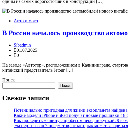
одним из самых дорогостоящих в конструкции […]
Авто и мото
В России началось производство автомо
Sibadmin
01.07.2025
0
На заводе «Автотор», расположенном в Калининграде, стартова
китайский представитель Jetour […]
Поиск
Поиск
Свежие записи
Потенциально пригодная для жизни экзопланета найдена н
Какие модели iPhone и iPad получат новые прошивки ( 8 
Как проверить машину с пробегом перед покупкой: 9 важн
Эксперт назвал 7 предметов, от которых может загореться