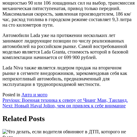
мощностью 90 или 106 лошадиных сил на выбор, трансмиссия
механическая пятиступенатая, привод только передний.
Максимальная скорость, заявленная производителем, 186 км/
час, расход топлива в городском режиме составляет 9,3 литра
на сто километров пути.
Автомобили Lada уже на протяжении нескольких лет
занимают лидирующие позиции по числу реализованных
автомобилей на российском рынке. Самой востребованной
моделью является Lada Granta, стоимость которой в базовой
комплектации начинается от 699 900 рублей.
Lada Niva также является лидером продаж на вторичном
рынке в сегменте внедорожников, зарекомендовав себя как
неприхотливый автомобиль, предназначенный для
эксплуатации в труднопроходимой местности.
Posted in
Авто и мото
Навигация
Previous:
Военная техника к северу от Чианг Маи, Таиланд.
Next:
Новый Haval Jolion, чем он привлек к себе внимание
по
записям
Related Posts