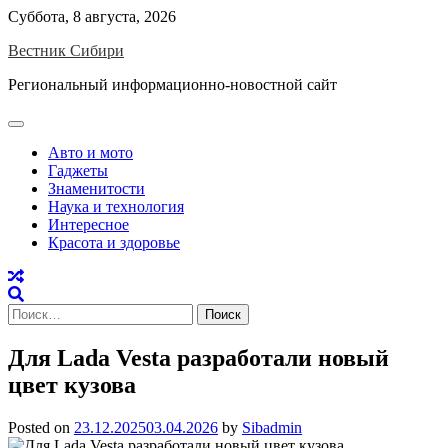
Skip
Суббота, 8 августа, 2026
to
Вестник Сибири
content
Региональный информационно-новостной сайт
Авто и мото
Гаджеты
Знаменитости
Наука и технология
Интересное
Красота и здоровье
Найти:
Для Lada Vesta разработали новый
цвет кузова
Posted on
23.12.2025
03.04.2026
by
Sibadmin