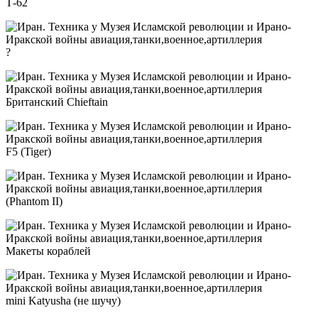
Т-62
?
Британский Chieftain
F5 (Tiger)
(Phantom II)
Макеты кораблей
mini Katyusha (не шучу)