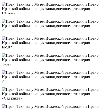
ГАЗ-67?
?
БМД?
Т-62?
?
«Сад ракет»