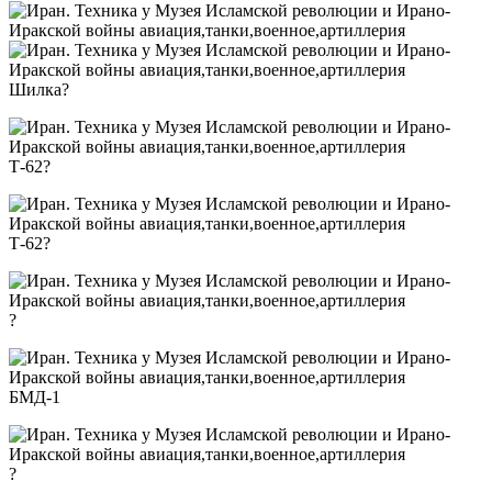
Шилка?
Т-62?
Т-62?
?
БМД-1
?