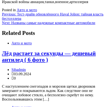
Posted in
Авто и мото
Навигация
Previous:
Тест-драйв обновлённого Haval Jolion: тайная власть
бестселлера
по
Next:
Названы самые надежные компактные автомобили
записям
Related Posts
Авто и мото
Лёд растает за секунды — дешевый
антилед ( 6 фото )
Sibadmin
03.09.2024
0
С наступлением снегопадов и морозов щетки дворников
замерзают и покрываются льдом. Как следствие они не
очищают лобовое стекло, а бесполезно скребут по нему.
Воспользовавшись этим […]