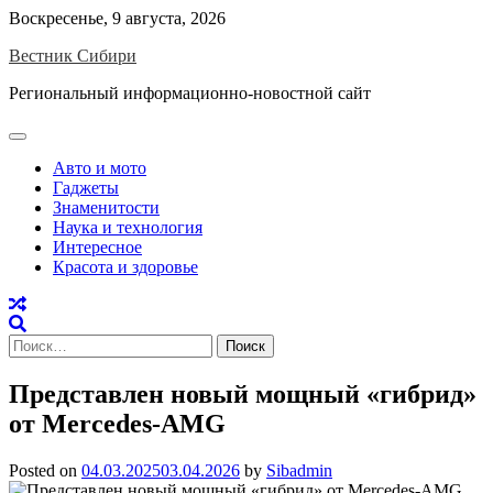
Skip
Воскресенье, 9 августа, 2026
to
Вестник Сибири
content
Региональный информационно-новостной сайт
Авто и мото
Гаджеты
Знаменитости
Наука и технология
Интересное
Красота и здоровье
Найти:
Представлен новый мощный «гибрид»
от Mercedes-AMG
Posted on
04.03.2025
03.04.2026
by
Sibadmin