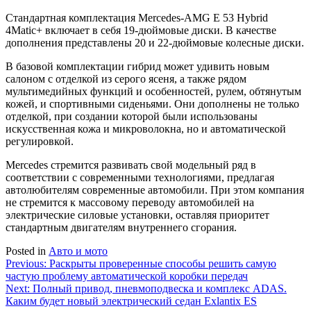
Стандартная комплектация Mercedes-AMG E 53 Hybrid
4Matic+ включает в себя 19-дюймовые диски. В качестве
дополнения представлены 20 и 22-дюймовые колесные диски.
В базовой комплектации гибрид может удивить новым
салоном с отделкой из серого ясеня, а также рядом
мультимедийных функций и особенностей, рулем, обтянутым
кожей, и спортивными сиденьями. Они дополнены не только
отделкой, при создании которой были использованы
искусственная кожа и микроволокна, но и автоматической
регулировкой.
Mercedes стремится развивать свой модельный ряд в
соответствии с современными технологиями, предлагая
автолюбителям современные автомобили. При этом компания
не стремится к массовому переводу автомобилей на
электрические силовые установки, оставляя приоритет
стандартным двигателям внутреннего сгорания.
Posted in
Авто и мото
Навигация
Previous:
Раскрыты проверенные способы решить самую
частую проблему автоматической коробки передач
по
Next:
Полный привод, пневмоподвеска и комплекс ADAS.
записям
Каким будет новый электрический седан Exlantix ES