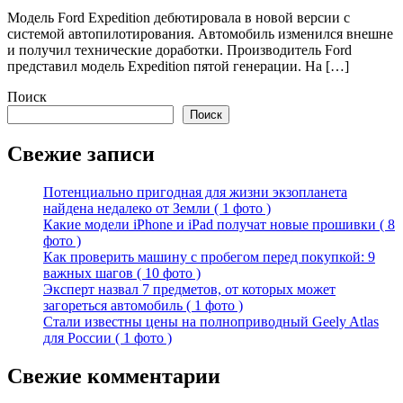
Модель Ford Expedition дебютировала в новой версии с
системой автопилотирования. Автомобиль изменился внешне
и получил технические доработки. Производитель Ford
представил модель Expedition пятой генерации. На […]
Поиск
Поиск
Свежие записи
Потенциально пригодная для жизни экзопланета
найдена недалеко от Земли ( 1 фото )
Какие модели iPhone и iPad получат новые прошивки ( 8
фото )
Как проверить машину с пробегом перед покупкой: 9
важных шагов ( 10 фото )
Эксперт назвал 7 предметов, от которых может
загореться автомобиль ( 1 фото )
Стали известны цены на полноприводный Geely Atlas
для России ( 1 фото )
Свежие комментарии