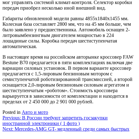
мог управлять системой климат-контроля. Селектор коробки
передач приобрел несколько иной внешний вид.
Габариты обновленной модели равны 4855х1840х1455 мм.
Колесная база составляет 2800 мм, что на 45 мм больше, чем
было заявлено у предшественника. Автомобиль оснащен 2-
литровымбензингвым двигателем мощностью в 224
лошадиные силы. Коробка передач шестиступенчатая
автоматическая.
В настоящее время на российском авторынке кроссовер FAW
Bestune B70 предлагается в пяти комплектациях включая две
вариации силовых установок. В первом варианте кроссовер
предлагается с 1,5-лировым бензиновым мотором с
семиступенчатой роботизированной трансмиссией, а второй
оснащается 2,0-лировым бензиновым силовым агрегатом и
шестиступенчатым «роботом». Стоимость кроссовера
варьируется в зависимости от комплектации и находится в
пределах от 2 450 000 до 2 901 000 рублей.
Posted in
Авто и мото
Навигация
Previous:
В России требуют запретить госзакупки
иностранной электроники ( 1 фото )
по
Next:
Mercedes-AMG GT- медленный среди самых быстрых
записям