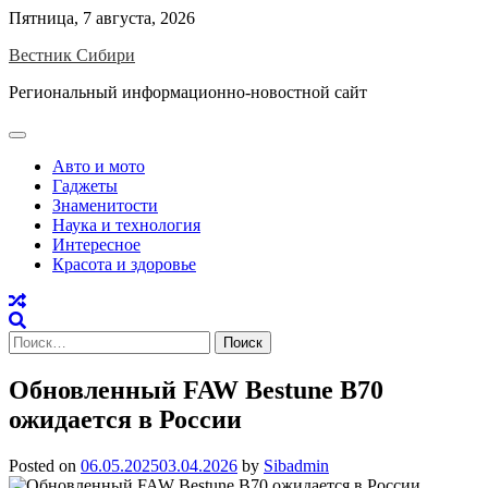
Skip
Пятница, 7 августа, 2026
to
Вестник Сибири
content
Региональный информационно-новостной сайт
Авто и мото
Гаджеты
Знаменитости
Наука и технология
Интересное
Красота и здоровье
Найти:
Обновленный FAW Bestune B70
ожидается в России
Posted on
06.05.2025
03.04.2026
by
Sibadmin