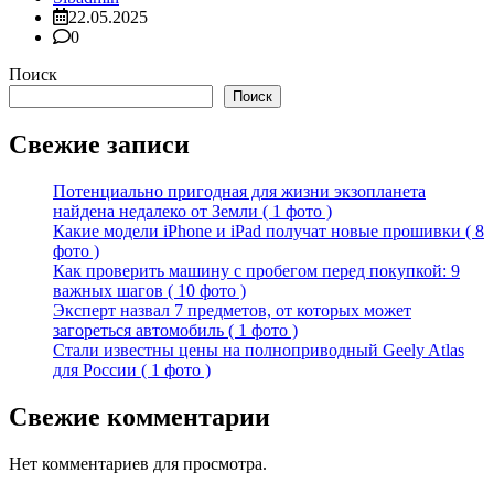
22.05.2025
0
Поиск
Поиск
Свежие записи
Потенциально пригодная для жизни экзопланета
найдена недалеко от Земли ( 1 фото )
Какие модели iPhone и iPad получат новые прошивки ( 8
фото )
Как проверить машину с пробегом перед покупкой: 9
важных шагов ( 10 фото )
Эксперт назвал 7 предметов, от которых может
загореться автомобиль ( 1 фото )
Стали известны цены на полноприводный Geely Atlas
для России ( 1 фото )
Свежие комментарии
Нет комментариев для просмотра.