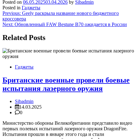
Posted on
06.05.2025
03.04.2026
by
Sibadmin
Posted in
Гаджеты
Навигация
Previous:
Geely раскрыла название нового бюджетного
кроссовера
по
Next:
Обновленный FAW Bestune B70 ожидается в России
записям
Related Posts
Гаджеты
Британские военные провели боевые
испытания лазерного оружия
Sibadmin
14.03.2025
0
Министерство обороны Великобритании представило видео
первых полевых испытаний лазерного оружия DragonFire.
Испытания прошли в январе этого года и стали