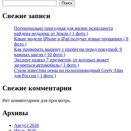
Поиск
Свежие записи
Потенциально пригодная для жизни экзопланета
найдена недалеко от Земли ( 1 фото )
Какие модели iPhone и iPad получат новые прошивки ( 8
фото )
Как проверить машину с пробегом перед покупкой: 9
важных шагов ( 10 фото )
Эксперт назвал 7 предметов, от которых может
загореться автомобиль ( 1 фото )
Стали известны цены на полноприводный Geely Atlas
для России ( 1 фото )
Свежие комментарии
Нет комментариев для просмотра.
Архивы
Август 2026
Июль 2026