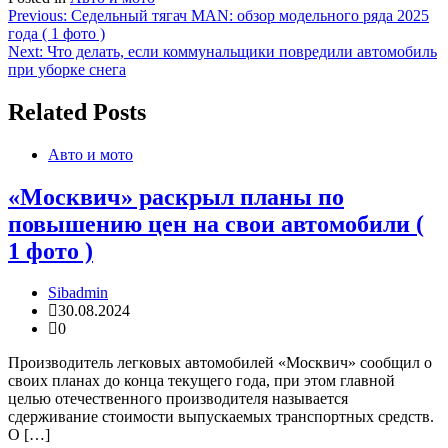
Навигация
Previous:
Седельный тягач MAN: обзор модельного ряда 2025
года ( 1 фото )
по
Next:
Что делать, если коммунальщики повредили автомобиль
записям
при уборке снега
Related Posts
Авто и мото
«Москвич» раскрыл планы по
повышению цен на свои автомобили (
1 фото )
Sibadmin
30.08.2024
0
Производитель легковых автомобилей «Москвич» сообщил о
своих планах до конца текущего года, при этом главной
целью отечественного производителя называется
сдерживание стоимости выпускаемых транспортных средств.
О […]