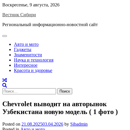
Skip
Воскресенье, 9 августа, 2026
to
Вестник Сибири
content
Региональный информационно-новостной сайт
Авто и мото
Гаджеты
Знаменитости
Наука и технология
Интересное
Красота и здоровье
Найти:
Chevrolet выводит на авторынок
Узбекистана новую модель ( 1 фото )
Posted on
21.08.2025
03.04.2026
by
Sibadmin
Posted in
Авто и мото