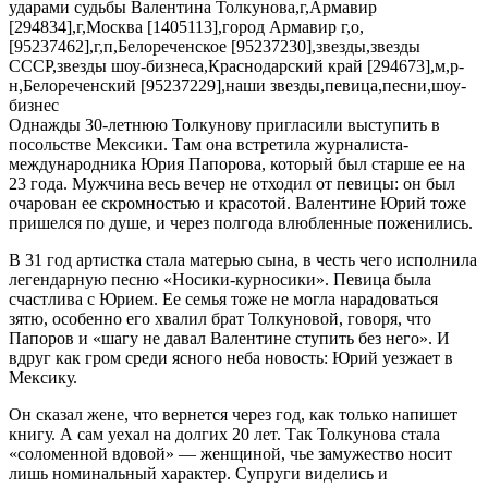
Однажды 30-летнюю Толкунову пригласили выступить в
посольстве Мексики. Там она встретила журналиста-
международника Юрия Папорова, который был старше ее на
23 года. Мужчина весь вечер не отходил от певицы: он был
очарован ее скромностью и красотой. Валентине Юрий тоже
пришелся по душе, и через полгода влюбленные поженились.
В 31 год артистка стала матерью сына, в честь чего исполнила
легендарную песню «Носики-курносики». Певица была
счастлива с Юрием. Ее семья тоже не могла нарадоваться
зятю, особенно его хвалил брат Толкуновой, говоря, что
Папоров и «шагу не давал Валентине ступить без него». И
вдруг как гром среди ясного неба новость: Юрий уезжает в
Мексику.
Он сказал жене, что вернется через год, как только напишет
книгу. А сам уехал на долгих 20 лет. Так Толкунова стала
«соломенной вдовой» — женщиной, чье замужество носит
лишь номинальный характер. Супруги виделись и