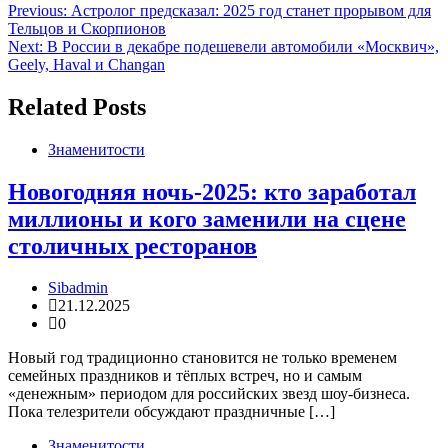
Навигация
Previous:
Астролог предсказал: 2025 год станет прорывом для
Тельцов и Скорпионов
по
Next:
В России в декабре подешевели автомобили «Москвич»,
записям
Geely, Haval и Changan
Related Posts
Знаменитости
Новогодняя ночь-2025: кто заработал
миллионы и кого заменили на сцене
столичных ресторанов
Sibadmin
21.12.2025
0
Новый год традиционно становится не только временем
семейных праздников и тёплых встреч, но и самым
«денежным» периодом для российских звезд шоу-бизнеса.
Пока телезрители обсуждают праздничные […]
Знаменитости