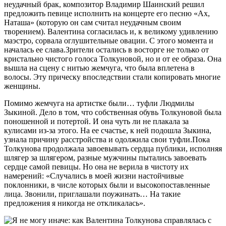
неудачный брак, композитор Владимир Шаинский решил
предложить певице исполнить на концерте его песню «Ах,
Наташа» (которую он сам считал неудачным своим
творением). Валентина согласилась и, к великому удивлению
маэстро, сорвала оглушительные овации. С этого момента и
началась ее слава.Зрители остались в восторге не только от
кристально чистого голоса Толкуновой, но и от ее образа. Она
вышла на сцену с нитью жемчуга, что была вплетена в
волосы. Эту прическу впоследствии стали копировать многие
женщины.
Помимо жемчуга на артистке были… туфли Людмилы
Зыкиной. Дело в том, что собственная обувь Толкуновой была
поношенной и потертой. И она чуть ли не плакала за
кулисами из-за этого. На ее счастье, к ней подошла Зыкина,
узнала причину расстройства и одолжила свои туфли.Пока
Толкунова продолжала завоевывать сердца публики, исполняя
шлягер за шлягером, разные мужчины пытались завоевать
сердце самой певицы. Но она не верила в чистоту их
намерений: «Случались в моей жизни настойчивые
поклонники, в числе которых были и высокопоставленные
лица. Звонили, приглашали поужинать… На такие
предложения я никогда не откликалась».