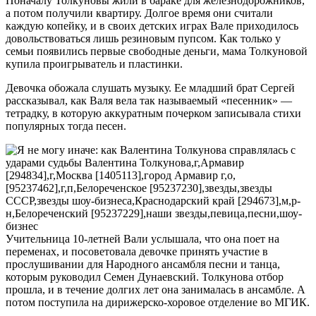
Поначалу Толкуновы жили в бараке для железнодорожников,
а потом получили квартиру. Долгое время они считали
каждую копейку, и в своих детских играх Вале приходилось
довольствоваться лишь резиновым пупсом. Как только у
семьи появились первые свободные деньги, мама Толкуновой
купила проигрыватель и пластинки.
Девочка обожала слушать музыку. Ее младший брат Сергей
рассказывал, как Валя вела так называемый «песенник» —
тетрадку, в которую аккуратным почерком записывала стихи
популярных тогда песен.
Учительница 10-летней Вали услышала, что она поет на
переменах, и посоветовала девочке принять участие в
прослушивании для Народного ансамбля песни и танца,
которым руководил Семен Дунаевский. Толкунова отбор
прошла, и в течение долгих лет она занималась в ансамбле. А
потом поступила на дирижерско-хоровое отделение во МГИК.