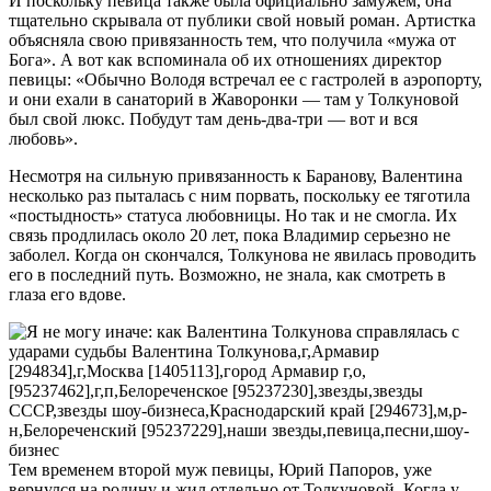
И поскольку певица также была официально замужем, она
тщательно скрывала от публики свой новый роман. Артистка
объясняла свою привязанность тем, что получила «мужа от
Бога». А вот как вспоминала об их отношениях директор
певицы: «Обычно Володя встречал ее с гастролей в аэропорту,
и они ехали в санаторий в Жаворонки — там у Толкуновой
был свой люкс. Побудут там день-два-три — вот и вся
любовь».
Несмотря на сильную привязанность к Баранову, Валентина
несколько раз пыталась с ним порвать, поскольку ее тяготила
«постыдность» статуса любовницы. Но так и не смогла. Их
связь продлилась около 20 лет, пока Владимир серьезно не
заболел. Когда он скончался, Толкунова не явилась проводить
его в последний путь. Возможно, не знала, как смотреть в
глаза его вдове.
Тем временем второй муж певицы, Юрий Папоров, уже
вернулся на родину и жил отдельно от Толкуновой. Когда у