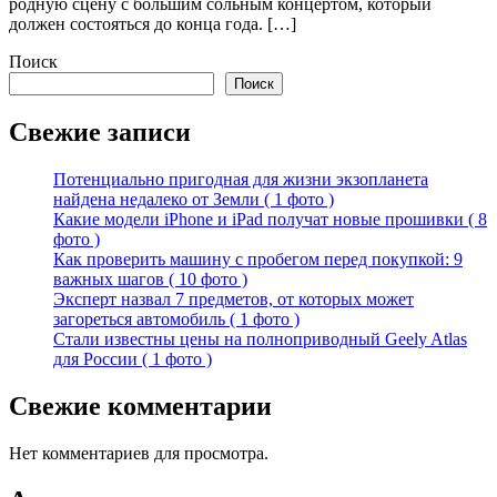
родную сцену с большим сольным концертом, который
должен состояться до конца года. […]
Поиск
Поиск
Свежие записи
Потенциально пригодная для жизни экзопланета
найдена недалеко от Земли ( 1 фото )
Какие модели iPhone и iPad получат новые прошивки ( 8
фото )
Как проверить машину с пробегом перед покупкой: 9
важных шагов ( 10 фото )
Эксперт назвал 7 предметов, от которых может
загореться автомобиль ( 1 фото )
Стали известны цены на полноприводный Geely Atlas
для России ( 1 фото )
Свежие комментарии
Нет комментариев для просмотра.