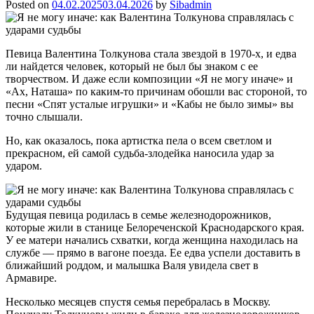
Posted on
04.02.2025
03.04.2026
by
Sibadmin
Певица Валентина Толкунова стала звездой в 1970-х, и едва
ли найдется человек, который не был бы знаком с ее
творчеством. И даже если композиции «Я не могу иначе» и
«Ах, Наташа» по каким-то причинам обошли вас стороной, то
песни «Спят усталые игрушки» и «Кабы не было зимы» вы
точно слышали.
Но, как оказалось, пока артистка пела о всем светлом и
прекрасном, ей самой судьба-злодейка наносила удар за
ударом.
Будущая певица родилась в семье железнодорожников,
которые жили в станице Белореченской Краснодарского края.
У ее матери начались схватки, когда женщина находилась на
службе — прямо в вагоне поезда. Ее едва успели доставить в
ближайший роддом, и малышка Валя увидела свет в
Армавире.
Несколько месяцев спустя семья перебралась в Москву.