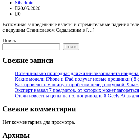
Sibadmin
20.05.2026
0
Вспоминая запредельные взлёты и стремительные падения теле
с ведущим Станиславом Садальским в […]
Поиск
Поиск
Свежие записи
Потенциально пригодная для жизни экзопланета найдена н
Какие модели iPhone и iPad получат новые прошивки ( 8 
Как проверить машину с пробегом перед покупкой: 9 важн
Эксперт назвал 7 предметов, от которых может загореться
Стали известны цены на полноприводный Geely Atlas для 
Свежие комментарии
Нет комментариев для просмотра.
Архивы