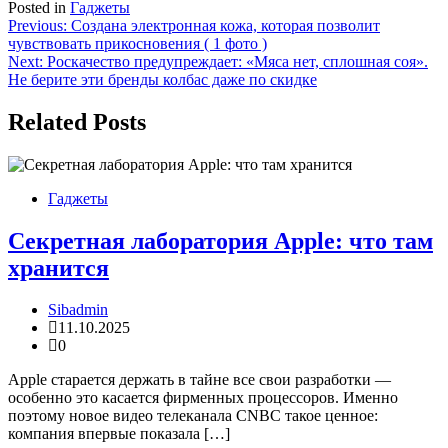
Posted in
Гаджеты
Навигация
Previous:
Создана электронная кожа, которая позволит
чувствовать прикосновения ( 1 фото )
по
Next:
Роскачество предупреждает: «Мяса нет, сплошная соя».
записям
Не берите эти бренды колбас даже по скидке
Related Posts
Гаджеты
Секретная лаборатория Apple: что там
хранится
Sibadmin
11.10.2025
0
Apple старается держать в тайне все свои разработки —
особенно это касается фирменных процессоров. Именно
поэтому новое видео телеканала CNBC такое ценное:
компания впервые показала […]