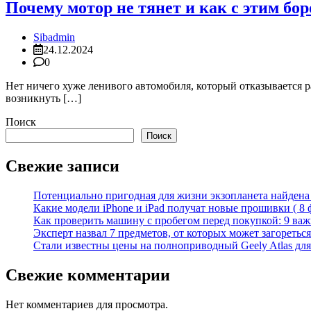
Почему мотор не тянет и как с этим боро
Sibadmin
24.12.2024
0
Нет ничего хуже ленивого автомобиля, который отказывается ра
возникнуть […]
Поиск
Поиск
Свежие записи
Потенциально пригодная для жизни экзопланета найдена н
Какие модели iPhone и iPad получат новые прошивки ( 8 
Как проверить машину с пробегом перед покупкой: 9 важн
Эксперт назвал 7 предметов, от которых может загореться
Стали известны цены на полноприводный Geely Atlas для 
Свежие комментарии
Нет комментариев для просмотра.