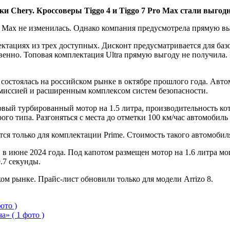
 Chery. Кроссоверы Tiggo 4 и Tiggo 7 Pro Max стали выгодн
o Max не изменилась. Однако компания предусмотрела прямую вы
ектациях из трех доступных. Дисконт предусматривается для баз
твенно. Топовая комплектация Ultra прямую выгоду не получила.
состоялась на российском рынке в октябре прошлого года. Автом
смиссией и расширенным комплексом систем безопасности.
овый турбированный мотор на 1.5 литра, производительность кото
о типа. Разгоняться с места до отметки 100 км/час автомобиль 
тся только для комплектации Prime. Стоимость такого автомобиля
и в июне 2024 года. Под капотом размещен мотор на 1.6 литра м
.7 секунды.
ом рынке. Прайс-лист обновили только для модели Arrizo 8.
ото )
» ( 1 фото )