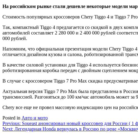
На российском рынке стали дешевле некоторые модели марки
Стоимость популярных кроссоверов Chery Tiggo 4 и Tiggo 7 Pr
Так, компактный Tiggo 4 предлагается со скидкой в двух компл
автомобилей составляет 2 280 000 и 2 400 000 рублей соответс
000 рублей.
Напомним, что официальная презентация модели Chery Tiggo 4 
отличается дизайном кузова и салона, роботизированной тран
В качестве силовой установки для Tiggo 4 используется бензин
роботизированная коробка передач с двойным сцеплением мокрог
В случае с кроссовером Tiggo 7 Pro Max скидка предусматривае
Актуальная версия Tiggo 7 Pro Max была представлена в Росси
трансмиссией. Разгоняться до 100 км/час автомобиль может за 9
Chery все еще не провел массовую индексацию цен на российск
Posted in
Авто и мото
Навигация
Previous:
Soueast анонсировал новый кроссовер для России ( 1 ф
Next:
Легендарная Honda вернулась в Россию по цене «Москвича
по