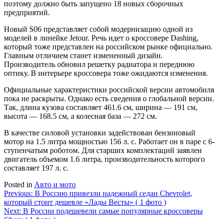
поэтому должно быть запущено 18 новых сборочных
предприятий.
Новый S06 представляет собой модернизацию одной из
моделей в линейке Jetour. Речь идет о кроссовере Dashing,
который тоже представлен на российском рынке официально.
Главным отличием станет измененный дизайн.
Производитель обновил решетку радиатора и переднюю
оптику. В интерьере кроссовера тоже ожидаются изменения.
Официальные характеристики российской версии автомобиля
пока не раскрыты. Однако есть сведения о глобальной версии.
Так, длина кузова составляет 461.6 см, ширина — 191 см,
высота — 168.5 см, а колесная база — 272 см.
В качестве силовой установки задействован бензиновый
мотор на 1.5 литра мощностью 156 л. с. Работает он в паре с 6-
ступенчатым роботом. Для старших комплектаций заявлен
двигатель объемом 1.6 литра, производительность которого
составляет 197 л. с.
Posted in
Авто и мото
Навигация
Previous:
В Россию привезли надежный седан Chevrolet,
который стоит дешевле «Лады Весты» ( 1 фото )
по
Next:
В России подешевели самые популярные кроссоверы