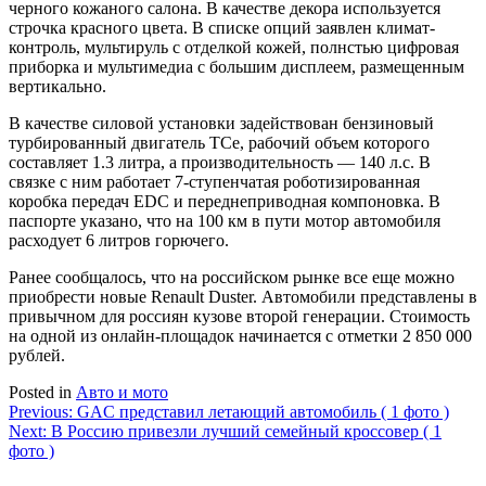
черного кожаного салона. В качестве декора используется
строчка красного цвета. В списке опций заявлен климат-
контроль, мультируль с отделкой кожей, полнстью цифровая
приборка и мультимедиа с большим дисплеем, размещенным
вертикально.
В качестве силовой установки задействован бензиновый
турбированный двигатель TCe, рабочий объем которого
составляет 1.3 литра, а производительность — 140 л.с. В
связке с ним работает 7-ступенчатая роботизированная
коробка передач EDC и переднеприводная компоновка. В
паспорте указано, что на 100 км в пути мотор автомобиля
расходует 6 литров горючего.
Ранее сообщалось, что на российском рынке все еще можно
приобрести новые Renault Duster. Автомобили представлены в
привычном для россиян кузове второй генерации. Стоимость
на одной из онлайн-площадок начинается с отметки 2 850 000
рублей.
Posted in
Авто и мото
Навигация
Previous:
GAC представил летающий автомобиль ( 1 фото )
Next:
В Россию привезли лучший семейный кроссовер ( 1
по
фото )
записям