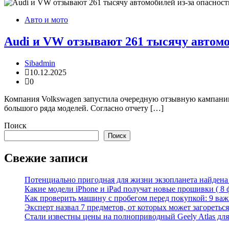
Авто и мото
Audi и VW отзывают 261 тысячу автомо
Sibadmin
10.12.2025
0
Компания Volkswagen запустила очередную отзывную кампанию,
большого ряда моделей. Согласно отчету […]
Поиск
Поиск
Свежие записи
Потенциально пригодная для жизни экзопланета найдена н
Какие модели iPhone и iPad получат новые прошивки ( 8 
Как проверить машину с пробегом перед покупкой: 9 важн
Эксперт назвал 7 предметов, от которых может загореться
Стали известны цены на полноприводный Geely Atlas для 