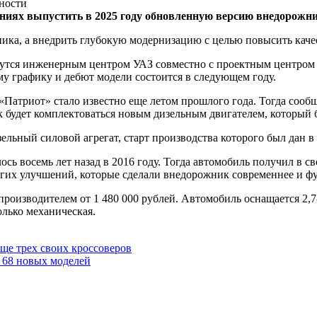
ниях выпустить в 2025 году обновленную версию внедорожн
ика, а внедрить глубокую модернизацию с целью повысить качес
утся инженерным центром УАЗ совместно с проектным центром So
му графику и дебют модели состоится в следующем году.
Патриот» стало известно еще летом прошлого года. Тогда сообщ
 будет комплектоваться новым дизельным двигателем, который б
ельный силовой агрегат, старт производства которого был дан 
ь восемь лет назад в 2016 году. Тогда автомобиль получил в с
ругих улучшений, которые сделали внедорожник современнее и ф
производителем от 1 480 000 рублей. Автомобиль оснащается 2
олько механическая.
ще трех своих кроссоверов
 68 новых моделей