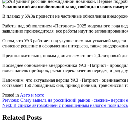
Ульяновский автомобильный завод сообщил о своих намере
В планах у УАЗа провести не частичные обновления внедорожн
Работы над обновлением «Патриота» 2025 модельного года вед
заявлению производителя, все работы идут по запланированно
О том, что УАЗ работает над улучшением выпускаемой модели «
стилевое решение в оформлении интерьера, также внедорожник
Предположительно, новым двигателем станет 2,0-литровый диз
Последнее обновление внедорожника УАЗ «Патриот» проводилос
новая панель приборов, рычаг переключения передач, и ряд д
Напомним, что актуальная версия УАЗ «Патриот» оценивается 
составляет 150 лошадиных сил, привод полный, трансмиссия т
Posted in
Авто и мото
Навигация
Previous:
Chery вывела на российский рынок «свежие» версии е
Next:
В списке автомобилей с повышенным налогом появилось
по
записям
Related Posts