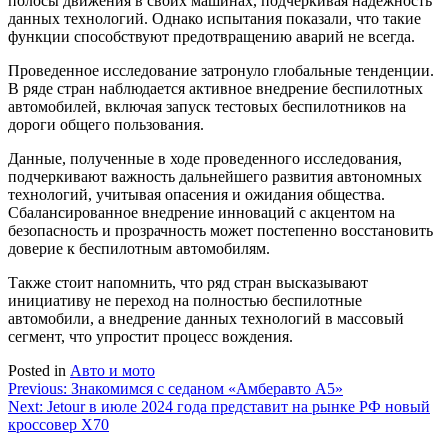
полосы движения в своих машинах, подчеркивая надежность
данных технологий. Однако испытания показали, что такие
функции способствуют предотвращению аварий не всегда.
Проведенное исследование затронуло глобальные тенденции.
В ряде стран наблюдается активное внедрение беспилотных
автомобилей, включая запуск тестовых беспилотников на
дороги общего пользования.
Данные, полученные в ходе проведенного исследования,
подчеркивают важность дальнейшего развития автономных
технологий, учитывая опасения и ожидания общества.
Сбалансированное внедрение инноваций с акцентом на
безопасность и прозрачность может постепенно восстановить
доверие к беспилотным автомобилям.
Также стоит напомнить, что ряд стран высказывают
инициативу не переход на полностью беспилотные
автомобили, а внедрение данных технологий в массовый
сегмент, что упростит процесс вождения.
Posted in
Авто и мото
Навигация
Previous:
Знакомимся с седаном «Амберавто А5»
Next:
Jetour в июле 2024 года представит на рынке РФ новый
по
кроссовер X70
записям