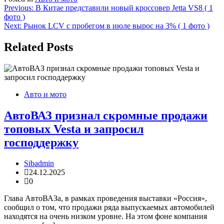
Навигация
Previous:
В Китае представили новый кроссовер Jetta VS8 ( 1
фото )
по
Next:
Рынок LCV с пробегом в июле вырос на 3% ( 1 фото )
записям
Related Posts
Авто и мото
АвтоВАЗ признал скромные продажи
топовых Vesta и запросил
господдержку
Sibadmin
24.12.2025
0
Глава АвтоВАЗа, в рамках проведения выставки «Россия»,
сообщил о том, что продажи ряда выпускаемых автомобилей
находятся на очень низком уровне. На этом фоне компания