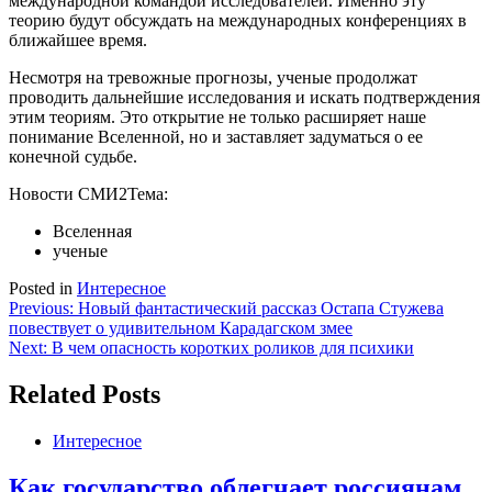
международной командой исследователей. Именно эту
теорию будут обсуждать на международных конференциях в
ближайшее время.
Несмотря на тревожные прогнозы, ученые продолжат
проводить дальнейшие исследования и искать подтверждения
этим теориям. Это открытие не только расширяет наше
понимание Вселенной, но и заставляет задуматься о ее
конечной судьбе.
Новости СМИ2
Тема:
Вселенная
ученые
Posted in
Интересное
Навигация
Previous:
Новый фантастический рассказ Остапа Стужева
повествует о удивительном Карадагском змее
по
Next:
В чем опасность коротких роликов для психики
записям
Related Posts
Интересное
Как государство облегчает россиянам