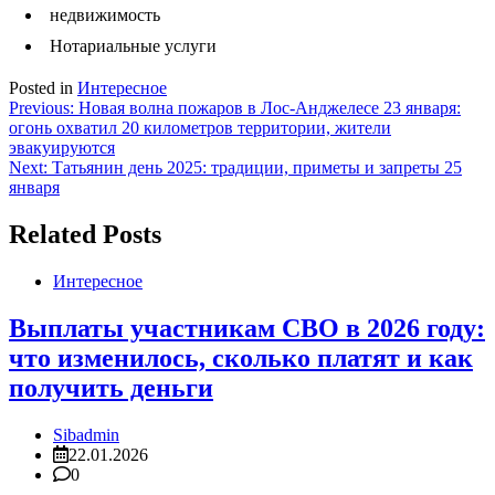
недвижимость
Нотариальные услуги
Posted in
Интересное
Навигация
Previous:
Новая волна пожаров в Лос-Анджелесе 23 января:
огонь охватил 20 километров территории, жители
по
эвакуируются
записям
Next:
Татьянин день 2025: традиции, приметы и запреты 25
января
Related Posts
Интересное
Выплаты участникам СВО в 2026 году:
что изменилось, сколько платят и как
получить деньги
Sibadmin
22.01.2026
0