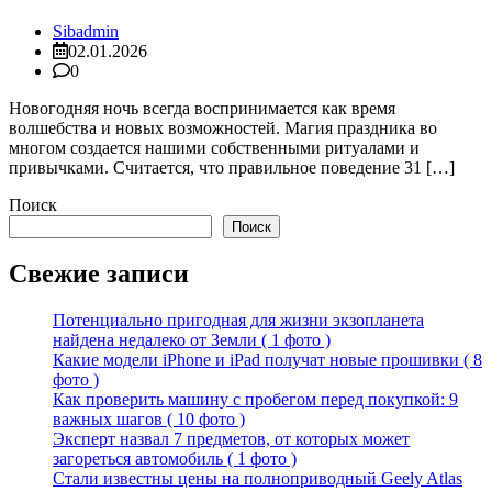
Sibadmin
02.01.2026
0
Новогодняя ночь всегда воспринимается как время
волшебства и новых возможностей. Магия праздника во
многом создается нашими собственными ритуалами и
привычками. Считается, что правильное поведение 31 […]
Поиск
Поиск
Свежие записи
Потенциально пригодная для жизни экзопланета
найдена недалеко от Земли ( 1 фото )
Какие модели iPhone и iPad получат новые прошивки ( 8
фото )
Как проверить машину с пробегом перед покупкой: 9
важных шагов ( 10 фото )
Эксперт назвал 7 предметов, от которых может
загореться автомобиль ( 1 фото )
Стали известны цены на полноприводный Geely Atlas