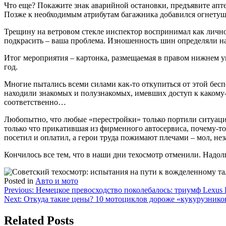
Что еще? Покажите знак аварийной остановки, предъявите апте
Позже к необходимым атрибутам багажника добавился огнетуши
Трещину на ветровом стекле инспектор воспринимал как лично
подкрасить – ваша проблема. Изношенность шин определяли на
Итог мероприятия – картонка, размещаемая в правом нижнем уг
год.
Многие пытались всеми силами как-то откупиться от этой бесп
находили знакомых и полузнакомых, имевших доступ к какому-
соответственно…
Любопытно, что любые «перестройки» только портили ситуацию
только что прикатившая из фирменного автосервиса, почему-то 
посетил и оплатил, а герои труда пожимают плечами – мол, не
Кончилось все тем, что в наши дни техосмотр отменили. Надол
Posted in
Авто и мото
Навигация
Previous:
Немецкое превосходство поколебалось: триумф Lexus 
Next:
Откуда такие цены? 10 мотоциклов дороже «кукурузников»
по
записям
Related Posts