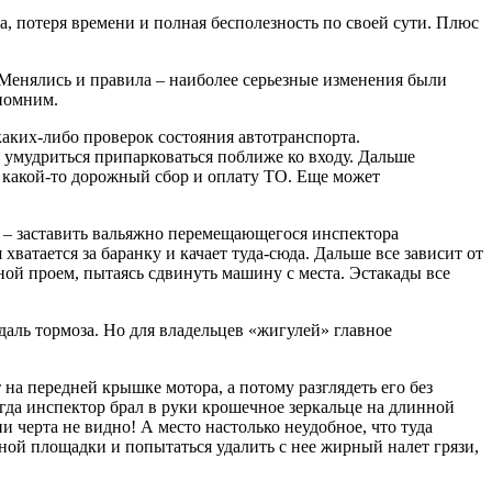
а, потеря времени и полная бесполезность по своей сути. Плюс
. Менялись и правила – наиболее серьезные изменения были
апомним.
аких-либо проверок состояния автотранспорта.
 умудриться припарковаться поближе ко входу. Дальше
 какой-то дорожный сбор и оплату ТО. Еще может
ее – заставить вальяжно перемещающегося инспектора
ватается за баранку и качает туда-сюда. Дальше все зависит от
ной проем, пытаясь сдвинуть машину с места. Эстакады все
аль тормоза. Но для владельцев «жигулей» главное
на передней крышке мотора, а потому разглядеть его без
огда инспектор брал в руки крошечное зеркальце на длинной
ни черта не видно! А место настолько неудобное, что туда
ужной площадки и попытаться удалить с нее жирный налет грязи,