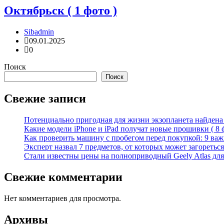
Октябрьск ( 1 фото )
Sibadmin
09.01.2025
0
Поиск
Поиск
Свежие записи
Потенциально пригодная для жизни экзопланета найдена н
Какие модели iPhone и iPad получат новые прошивки ( 8 
Как проверить машину с пробегом перед покупкой: 9 важн
Эксперт назвал 7 предметов, от которых может загореться
Стали известны цены на полноприводный Geely Atlas для 
Свежие комментарии
Нет комментариев для просмотра.
Архивы