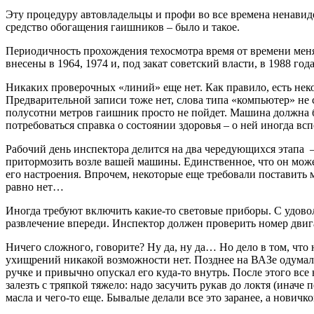
Эту процедуру автовладельцы и профи во все времена ненавидел
средство обогащения гаишников – было и такое.
Периодичность прохождения техосмотра время от времени менял
внесены в 1964, 1974 и, под закат советский власти, в 1988 го
Никаких проверочных «линий» еще нет. Как правило, есть нек
Предварительной записи тоже нет, слова типа «компьютер» не
полусотни метров гаишник просто не пойдет. Машина должна б
потребоваться справка о состоянии здоровья – о ней иногда вс
Рабочий день инспектора делится на два чередующихся этапа –
притормозить возле вашей машины. Единственное, что он может 
его настроения. Впрочем, некоторые еще требовали поставить 
равно нет…
Иногда требуют включить какие-то световые приборы. С удовол
развлечение впереди. Инспектор должен проверить номер двиг
Ничего сложного, говорите? Ну да, ну да… Но дело в том, что 
ухищрений никакой возможности нет. Позднее на ВАЗе одумалис
ручке и привычно опускал его куда-то внутрь. После этого все 
залезть с тряпкой тяжело: надо засучить рукав до локтя (инач
масла и чего-то еще. Бывалые делали все это заранее, а нович