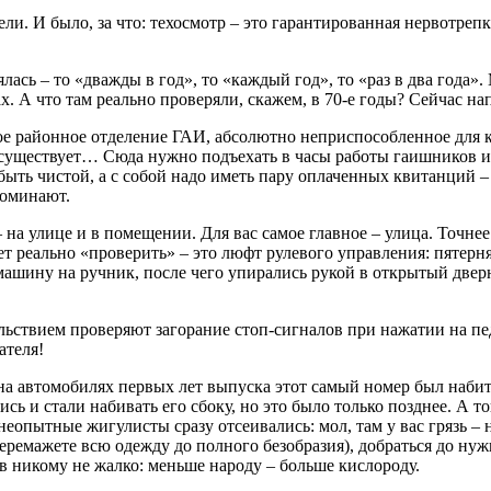
и. И было, за что: техосмотр – это гарантированная нервотрепк
ась – то «дважды в год», то «каждый год», то «раз в два года»
дах. А что там реально проверяли, скажем, в 70-е годы? Сейчас н
ое районное отделение ГАИ, абсолютно неприспособленное для к
 существует… Сюда нужно подъехать в часы работы гаишников и
ыть чистой, а с собой надо иметь пару оплаченных квитанций –
поминают.
 на улице и в помещении. Для вас самое главное – улица. Точн
реально «проверить» – это люфт рулевого управления: пятерня х
машину на ручник, после чего упирались рукой в открытый двер
ьствием проверяют загорание стоп-сигналов при нажатии на пед
ателя!
на автомобилях первых лет выпуска этот самый номер был набит 
ь и стали набивать его сбоку, но это было только позднее. А т
неопытные жигулисты сразу отсеивались: мол, там у вас грязь – 
е перемажете всю одежду до полного безобразия), добраться до н
ков никому не жалко: меньше народу – больше кислороду.