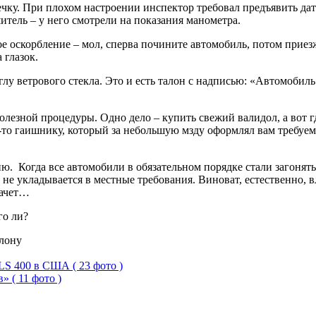
чку. При плохом настроении инспектор требовал предъявить дат
тель – у него смотрели на показания манометра.
е оскорбление – мол, сперва почините автомобиль, потом приез
 глазок.
лу ветрового стекла. Это и есть талон с надписью: «Автомобил
олезной процедуры. Одно дело – купить свежий валидол, а вот 
то гаишнику, который за небольшую мзду оформлял вам требуем
. Когда все автомобили в обязательном порядке стали загонять
не укладывается в местные требования. Виноват, естественно, в
зачет…
го ли?
LS 400 в США ( 23 фото )
 ( 11 фото )