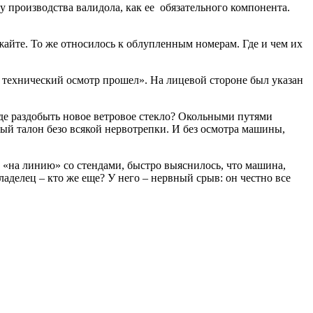
у производства валидола, как ее обязательного компонента.
жайте. То же относилось к облупленным номерам. Где и чем их
ь технический осмотр прошел». На лицевой стороне был указан
где раздобыть новое ветровое стекло? Окольными путями
ый талон безо всякой нервотрепки. И без осмотра машины,
 «на линию» со стендами, быстро выяснилось, что машина,
ладелец – кто же еще? У него – нервный срыв: он честно все