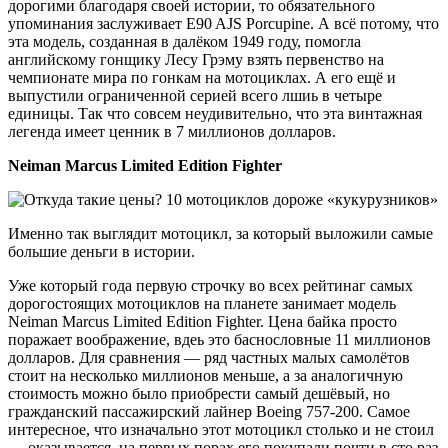
дорогими благодаря своей истории, то обязательного
упоминания заслуживает E90 AJS Porcupine. А всё потому, что
эта модель, созданная в далёком 1949 году, помогла
английскому гонщику Лесу Грэму взять первенство на
чемпионате мира по гонкам на мотоциклах. А его ещё и
выпустили ограниченной серией всего лшиь в четыре
единицы. Так что совсем неудивительно, что эта винтажная
легенда имеет ценник в 7 миллионов долларов.
Neiman Marcus Limited Edition Fighter
Именно так выглядит мотоцикл, за который выложили самые
большие деньги в истории.
Уже который года первую строчку во всех рейтинаг самых
дорогостоящих мотоциклов на планете занимает модель
Neiman Marcus Limited Edition Fighter. Цена байка просто
поражает воображение, вдеь это баснословные 11 миллионов
долларов. Для сравнения — ряд частных малых самолётов
стоит на несколько миллионов меньше, а за аналогичную
стоимость можно было приобрести самый дешёвый, но
гражданский пассажирский лайнер Boeing 757-200. Самое
интересное, что изначально этот мотоцикл столько и не стоил
— оказывается, на первых порах его покупали почти в сто раз