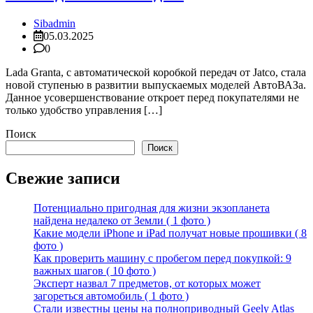
Sibadmin
05.03.2025
0
Lada Granta, с автоматической коробкой передач от Jatco, стала
новой ступенью в развитии выпускаемых моделей АвтоВАЗа.
Данное усовершенствование откроет перед покупателями не
только удобство управления […]
Поиск
Поиск
Свежие записи
Потенциально пригодная для жизни экзопланета
найдена недалеко от Земли ( 1 фото )
Какие модели iPhone и iPad получат новые прошивки ( 8
фото )
Как проверить машину с пробегом перед покупкой: 9
важных шагов ( 10 фото )
Эксперт назвал 7 предметов, от которых может
загореться автомобиль ( 1 фото )
Стали известны цены на полноприводный Geely Atlas