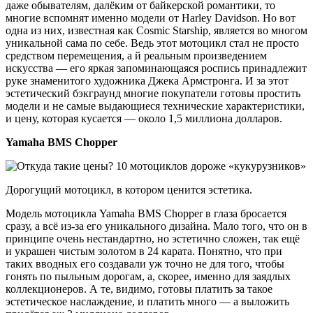
даже обывателям, далёким от байкерской романтики, то
многие вспомнят именно модели от Harley Davidson. Но вот
одна из них, известная как Cosmic Starship, является во многом
уникальной сама по себе. Ведь этот мотоцикл стал не просто
средством перемещения, а й реальным произведением
искусства — его яркая запоминающаяся роспись принадлежит
руке знаменитого художника Джека Армстронга. И за этот
эстетический бэкграунд многие покупатели готовы простить
модели и не самые выдающиеся технические характеристики,
и цену, которая кусается — около 1,5 миллиона долларов.
Yamaha BMS Chopper
Дорогущий мотоцикл, в котором ценится эстетика.
Модель мотоцикла Yamaha BMS Chopper в глаза бросается
сразу, а всё из-за его уникального дизайна. Мало того, что он в
принципе очень нестандартно, но эстетично сложен, так ещё
и украшен чистым золотом в 24 карата. Понятно, что при
таких вводных его создавали уж точно не для того, чтобы
гонять по пыльным дорогам, а, скорее, именно для заядлых
коллекционеров. А те, видимо, готовы платить за такое
эстетическое наслаждение, и платить много — а выложить