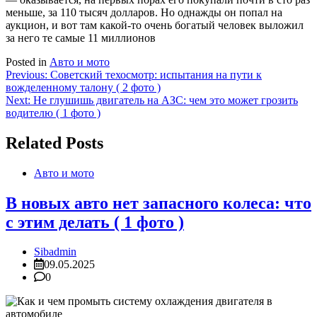
меньше, за 110 тысяч долларов. Но однажды он попал на
аукцион, и вот там какой-то очень богатый человек выложил
за него те самые 11 миллионов
Posted in
Авто и мото
Навигация
Previous:
Советский техосмотр: испытания на пути к
вожделенному талону ( 2 фото )
по
Next:
Не глушишь двигатель на АЗС: чем это может грозить
записям
водителю ( 1 фото )
Related Posts
Авто и мото
В новых авто нет запасного колеса: что
с этим делать ( 1 фото )
Sibadmin
09.05.2025
0