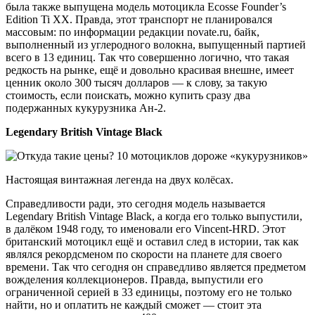
была также выпущена модель мотоцикла Ecosse Founder’s
Edition Ti XX. Правда, этот транспорт не планировался
массовым: по информации редакции novate.ru, байк,
выполненный из углеродного волокна, выпущенный партией
всего в 13 единиц. Так что совершенно логично, что такая
редкость на рынке, ещё и довольно красивая внешне, имеет
ценник около 300 тысяч долларов — к слову, за такую
стоимость, если поискать, можно купить сразу два
подержанных кукурузника Ан-2.
Legendary British Vintage Black
Настоящая винтажная легенда на двух колёсах.
Справедливости ради, это сегодня модель называется
Legendary British Vintage Black, а когда его только выпустили,
в далёком 1948 году, то именовали его Vincent-HRD. Этот
британский мотоцикл ещё и оставил след в истории, так как
являлся рекордсменом по скорости на планете для своего
времени. Так что сегодня он справедливо является предметом
вожделения коллекционеров. Правда, выпустили его
ограниченной серией в 33 единицы, поэтому его не только
найти, но и оплатить не каждый сможет — стоит эта