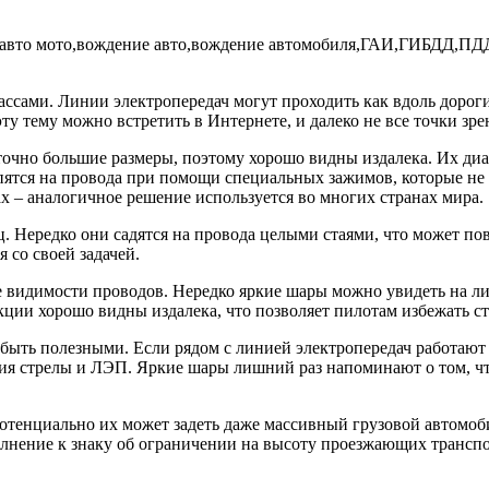
ссами. Линии электропередач могут проходить как вдоль дороги,
у тему можно встретить в Интернете, и далеко не все точки зре
очно большие размеры, поэтому хорошо видны издалека. Их диа
епятся на провода при помощи специальных зажимов, которые не 
х – аналогичное решение используется во многих странах мира.
. Нередко они садятся на провода целыми стаями, что может по
 со своей задачей.
е видимости проводов. Нередко яркие шары можно увидеть на ли
ции хорошо видны издалека, что позволяет пилотам избежать с
 быть полезными. Если рядом с линией электропередач работаю
ния стрелы и ЛЭП. Яркие шары лишний раз напоминают о том, ч
отенциально их может задеть даже массивный грузовой автомоби
лнение к знаку об ограничении на высоту проезжающих транспо