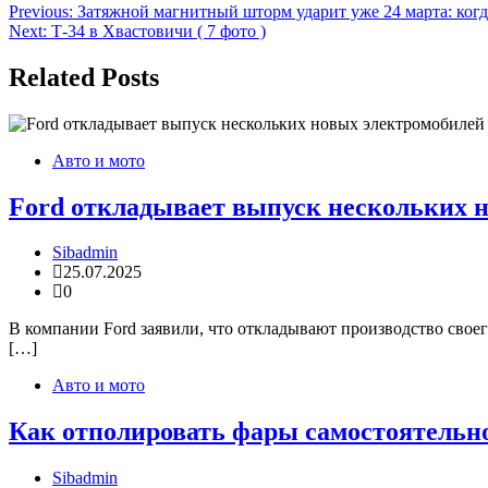
Навигация
Previous:
Затяжной магнитный шторм ударит уже 24 марта: ког
Next:
Т-34 в Хвастовичи ( 7 фото )
по
записям
Related Posts
Авто и мото
Ford откладывает выпуск нескольких 
Sibadmin
25.07.2025
0
В компании Ford заявили, что откладывают производство своег
[…]
Авто и мото
Как отполировать фары самостоятельно:
Sibadmin