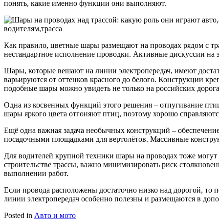
понять, какие именно функции они выполняют.
Как правило, цветные шары размещают на проводах рядом с тра
нестандартное исполнение проводки. Активные дискуссии на эт
Шары, которые вешают на линии электропередач, имеют достат
варьируются от оттенков красного до белого. Конструкции кр
подобные шары можно увидеть не только на российских дорога
Одна из косвенных функций этого решения – отпугивание птиц
шары яркого цвета отгоняют птиц, поэтому хорошо справляются
Ещё одна важная задача необычных конструкций – обеспечени
посадочными площадками для вертолётов. Массивные конструк
Для водителей крупной техники шары на проводах тоже могут
строительстве трассы, важно минимизировать риск столкнове
выполнении работ.
Если провода расположены достаточно низко над дорогой, то п
линии электропередач особенно полезны и размещаются в допо
Posted in
Авто и мото