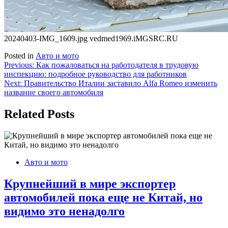
20240403-IMG_1609.jpg vedmed1969.iMGSRC.RU
Posted in
Авто и мото
Навигация
Previous:
Как пожаловаться на работодателя в трудовую
инспекцию: подробное руководство для работников
по
Next:
Правительство Италии заставило Alfa Romeo изменить
записям
название своего автомобиля
Related Posts
Авто и мото
Крупнейший в мире экспортер
автомобилей пока еще не Китай, но
видимо это ненадолго