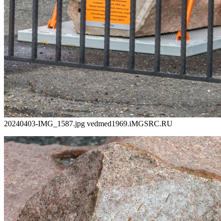
20240403-IMG_1587.jpg vedmed1969.iMGSRC.RU