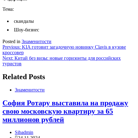
Тема:
скандалы
Шоу-бизнес
Posted in
Знаменитости
Навигация
Previous:
KIA готовит загадочную новинку Clavis в кузове
кроссовер
по
Next:
Китай без визы: новые горизонты для российских
записям
туристов
Related Posts
Знаменитости
София Ротару выставила на продажу
свою московскую квартиру за 65
миллионов рублей
Sibadmin
24.11.2024