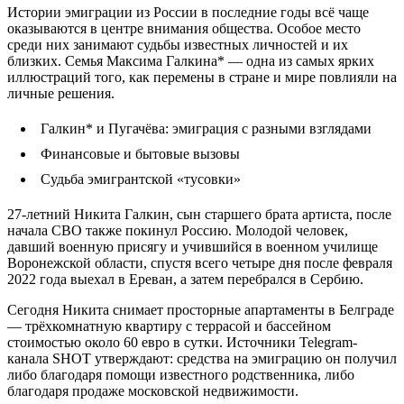
Истории эмиграции из России в последние годы всё чаще
оказываются в центре внимания общества. Особое место
среди них занимают судьбы известных личностей и их
близких. Семья Максима Галкина* — одна из самых ярких
иллюстраций того, как перемены в стране и мире повлияли на
личные решения.
Галкин* и Пугачёва: эмиграция с разными взглядами
Финансовые и бытовые вызовы
Судьба эмигрантской «тусовки»
27-летний Никита Галкин, сын старшего брата артиста, после
начала СВО также покинул Россию. Молодой человек,
давший военную присягу и учившийся в военном училище
Воронежской области, спустя всего четыре дня после февраля
2022 года выехал в Ереван, а затем перебрался в Сербию.
Сегодня Никита снимает просторные апартаменты в Белграде
— трёхкомнатную квартиру с террасой и бассейном
стоимостью около 60 евро в сутки. Источники Telegram-
канала SHOT утверждают: средства на эмиграцию он получил
либо благодаря помощи известного родственника, либо
благодаря продаже московской недвижимости.