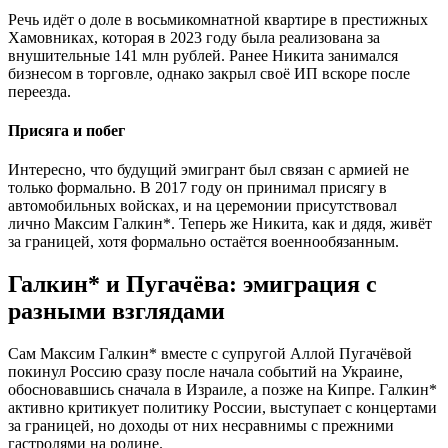
Речь идёт о доле в восьмикомнатной квартире в престижных
Хамовниках, которая в 2023 году была реализована за
внушительные 141 млн рублей. Ранее Никита занимался
бизнесом в торговле, однако закрыл своё ИП вскоре после
переезда.
Присяга и побег
Интересно, что будущий эмигрант был связан с армией не
только формально. В 2017 году он принимал присягу в
автомобильных войсках, и на церемонии присутствовал
лично Максим Галкин*. Теперь же Никита, как и дядя, живёт
за границей, хотя формально остаётся военнообязанным.
Галкин* и Пугачёва: эмиграция с
разными взглядами
Сам Максим Галкин* вместе с супругой Аллой Пугачёвой
покинул Россию сразу после начала событий на Украине,
обосновавшись сначала в Израиле, а позже на Кипре. Галкин*
активно критикует политику России, выступает с концертами
за границей, но доходы от них несравнимы с прежними
гастролями на родине.