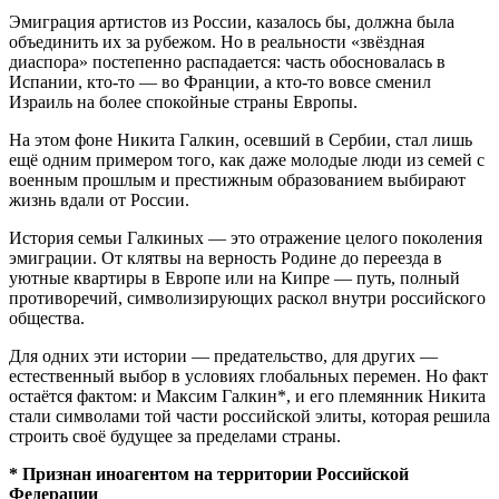
Эмиграция артистов из России, казалось бы, должна была
объединить их за рубежом. Но в реальности «звёздная
диаспора» постепенно распадается: часть обосновалась в
Испании, кто-то — во Франции, а кто-то вовсе сменил
Израиль на более спокойные страны Европы.
На этом фоне Никита Галкин, осевший в Сербии, стал лишь
ещё одним примером того, как даже молодые люди из семей с
военным прошлым и престижным образованием выбирают
жизнь вдали от России.
История семьи Галкиных — это отражение целого поколения
эмиграции. От клятвы на верность Родине до переезда в
уютные квартиры в Европе или на Кипре — путь, полный
противоречий, символизирующих раскол внутри российского
общества.
Для одних эти истории — предательство, для других —
естественный выбор в условиях глобальных перемен. Но факт
остаётся фактом: и Максим Галкин*, и его племянник Никита
стали символами той части российской элиты, которая решила
строить своё будущее за пределами страны.
* Признан иноагентом на территории Российской
Федерации