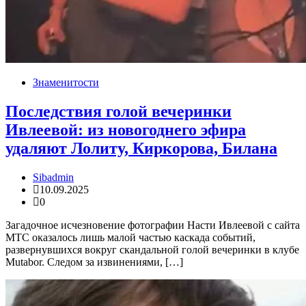
Знаменитости
Последствия голой вечеринки
Ивлеевой: из новогоднего эфира
удаляют Лолиту, Киркорова, Билана
Sibadmin
10.09.2025
0
Загадочное исчезновение фотографии Насти Ивлеевой с сайта
МТС оказалось лишь малой частью каскада событий,
развернувшихся вокруг скандальной голой вечеринки в клубе
Mutabor. Следом за извинениями, […]