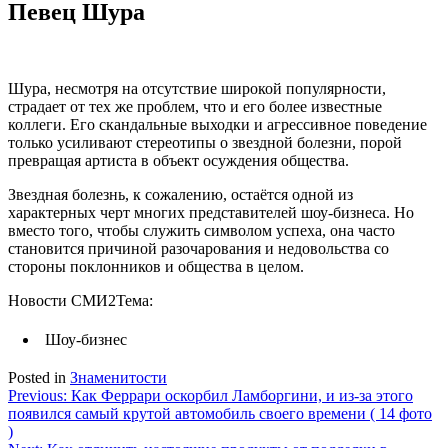
Певец Шура
Шура, несмотря на отсутствие широкой популярности,
страдает от тех же проблем, что и его более известные
коллеги. Его скандальные выходки и агрессивное поведение
только усиливают стереотипы о звездной болезни, порой
превращая артиста в объект осуждения общества.
Звездная болезнь, к сожалению, остаётся одной из
характерных черт многих представителей шоу-бизнеса. Но
вместо того, чтобы служить символом успеха, она часто
становится причиной разочарования и недовольства со
стороны поклонников и общества в целом.
Новости СМИ2
Тема:
Шоу-бизнес
Posted in
Знаменитости
Навигация
Previous:
Как Феррари оскорбил Ламборгини, и из-за этого
появился самый крутой автомобиль своего времени ( 14 фото
по
)