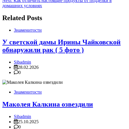
записям
Next:
Как отличить настоящие продукты от подделки в
домашних условиях
Related Posts
Знаменитости
У светской дамы Ирины Чайковской
обнаружили рак ( 5 фото )
Sibadmin
28.02.2026
0
Знаменитости
Маколея Калкина озвездили
Sibadmin
25.10.2025
0