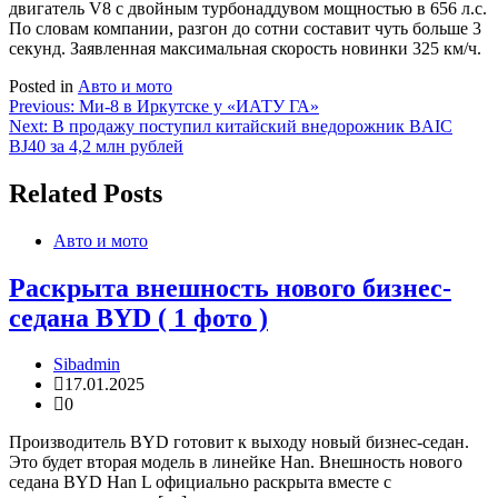
двигатель V8 с двойным турбонаддувом мощностью в 656 л.с.
По словам компании, разгон до сотни составит чуть больше 3
секунд. Заявленная максимальная скорость новинки 325 км/ч.
Posted in
Авто и мото
Навигация
Previous:
Ми-8 в Иркутске у «ИАТУ ГА»
Next:
В продажу поступил китайский внедорожник BAIC
по
BJ40 за 4,2 млн рублей
записям
Related Posts
Авто и мото
Раскрыта внешность нового бизнес-
седана BYD ( 1 фото )
Sibadmin
17.01.2025
0
Производитель BYD готовит к выходу новый бизнес-седан.
Это будет вторая модель в линейке Han. Внешность нового
седана BYD Han L официально раскрыта вместе с