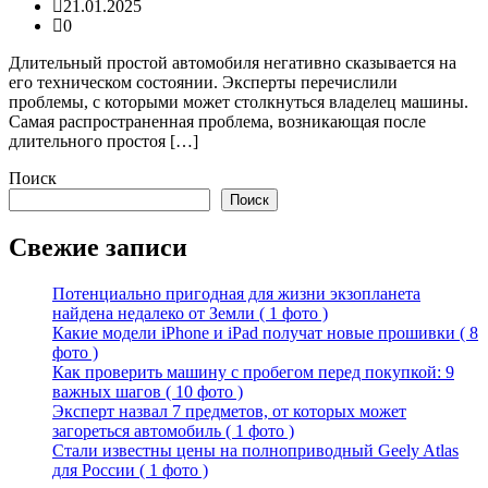
21.01.2025
0
Длительный простой автомобиля негативно сказывается на
его техническом состоянии. Эксперты перечислили
проблемы, с которыми может столкнуться владелец машины.
Самая распространенная проблема, возникающая после
длительного простоя […]
Поиск
Поиск
Свежие записи
Потенциально пригодная для жизни экзопланета
найдена недалеко от Земли ( 1 фото )
Какие модели iPhone и iPad получат новые прошивки ( 8
фото )
Как проверить машину с пробегом перед покупкой: 9
важных шагов ( 10 фото )
Эксперт назвал 7 предметов, от которых может
загореться автомобиль ( 1 фото )
Стали известны цены на полноприводный Geely Atlas
для России ( 1 фото )