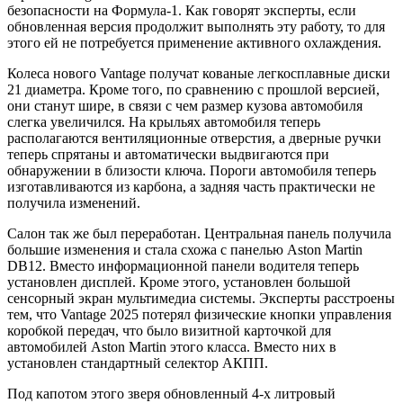
безопасности на Формула-1. Как говорят эксперты, если
обновленная версия продолжит выполнять эту работу, то для
этого ей не потребуется применение активного охлаждения.
Колеса нового Vantage получат кованые легкосплавные диски
21 диаметра. Кроме того, по сравнению с прошлой версией,
они станут шире, в связи с чем размер кузова автомобиля
слегка увеличился. На крыльях автомобиля теперь
располагаются вентиляционные отверстия, а дверные ручки
теперь спрятаны и автоматически выдвигаются при
обнаружении в близости ключа. Пороги автомобиля теперь
изготавливаются из карбона, а задняя часть практически не
получила изменений.
Cалон так же был переработан. Центральная панель получила
большие изменения и стала схожа с панелью Aston Martin
DB12. Вместо информационной панели водителя теперь
установлен дисплей. Кроме этого, установлен большой
сенсорный экран мультимедиа системы. Эксперты расстроены
тем, что Vantage 2025 потерял физические кнопки управления
коробкой передач, что было визитной карточкой для
автомобилей Aston Martin этого класса. Вместо них в
установлен стандартный селектор АКПП.
Под капотом этого зверя обновленный 4-х литровый