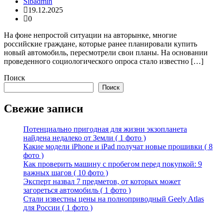
Sibadmin
19.12.2025
0
На фоне непростой ситуации на авторынке, многие
российские граждане, которые ранее планировали купить
новый автомобиль, пересмотрели свои планы. На основании
проведенного социологического опроса стало известно […]
Поиск
Поиск
Свежие записи
Потенциально пригодная для жизни экзопланета
найдена недалеко от Земли ( 1 фото )
Какие модели iPhone и iPad получат новые прошивки ( 8
фото )
Как проверить машину с пробегом перед покупкой: 9
важных шагов ( 10 фото )
Эксперт назвал 7 предметов, от которых может
загореться автомобиль ( 1 фото )
Стали известны цены на полноприводный Geely Atlas
для России ( 1 фото )