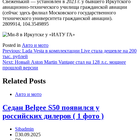
Свеженький — установлен в 2023 г. у бывшего Иркутского
авиационно-технического училища гражданской авиации
(сейчас здесь филиал Московского государственного
технического университета гражданской авиации).
2809914, 104.3549895
Posted in
Авто и мото
Навигация
Previous:
Lada Vesta в комплектации Live стала дешевле на 200
тыс. рублей
по
Next:
Новый Aston Martin Vantage стал на 128 л.с. мощнее
записям
прошлой версии
Related Posts
Авто и мото
Седан Belgee S50 появился у
российских дилеров ( 1 фото )
Sibadmin
30.09.2025