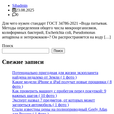
Sibadmin
23.08.2025
0
Для чего нужен стандарт ГОСТ 34786-2021 «Вода питьевая.
Методы определения общего числа микроорганизмов,
колиформных бактерий, Escherichia coli, Pseudomonas
aeruginosa и энтерококков»? Он распространяется на воду […]
Поиск
Поиск
Свежие записи
Потенциально пригодная для жизни экзопланета
найдена недалеко от Земли ( 1 фото )
Какие модели iPhone и iPad получат новые прошивки ( 8
фото )
Как проверить машину с пробегом перед покупкой: 9
важных шагов ( 10 фото )
Эксперт назвал 7 предметов, от которых может
загореться автомобиль ( 1 фото )
Стали известны цены на полноприводный Geely Atlas
для России ( 1 фото )