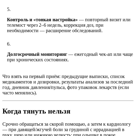
Контроль и «тонкая настройка»
— повторный визит или
телемост через 2–6 недель, коррекция доз, при
необходимости — расширение обследований.
Долгосрочный мониторинг
— ежегодный чек-ап или чаще
при хронических состояниях.
Что взять на первый приём: предыдущие выписки, список
медикаментов и дозировки, результаты анализов за последний
год, дневник давления/пульса, фото упаковок лекарств (если
часто менялись).
Когда тянуть нельзя
Срочно обращаться за скорой помощью, а затем к кардиологу
— при давящей/жгучей боли за грудиной с иррадиацией в
руку, шею или нижнюю челюсть; при одышке в покое,