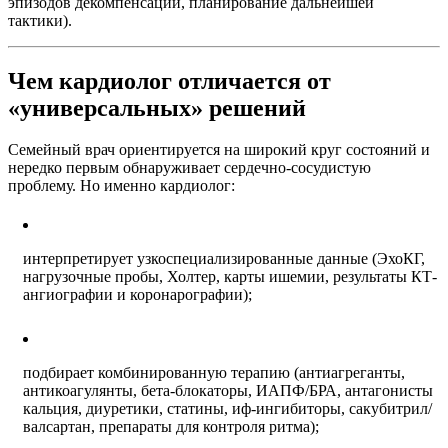
эпизодов декомпенсации, планирование дальнейшей
тактики).
Чем кардиолог отличается от
«универсальных» решений
Семейный врач ориентируется на широкий круг состояний и
нередко первым обнаруживает сердечно-сосудистую
проблему. Но именно кардиолог:
интерпретирует узкоспециализированные данные (ЭхоКГ,
нагрузочные пробы, Холтер, карты ишемии, результаты КТ-
ангиографии и коронарографии);
подбирает комбинированную терапию (антиагреганты,
антикоагулянты, бета-блокаторы, ИАПФ/БРА, антагонисты
кальция, диуретики, статины, иф-ингибиторы, сакубитрил/
валсартан, препараты для контроля ритма);