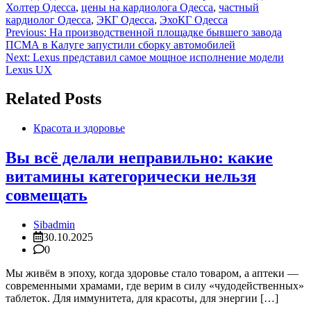
Холтер Одесса
,
цены на кардиолога Одесса
,
частный
кардиолог Одесса
,
ЭКГ Одесса
,
ЭхоКГ Одесса
Навигация
Previous:
На производственной площадке бывшего завода
ПСМА в Калуге запустили сборку автомобилей
по
Next:
Lexus представил самое мощное исполнение модели
записям
Lexus UX
Related Posts
Красота и здоровье
Вы всё делали неправильно: какие
витамины категорически нельзя
совмещать
Sibadmin
30.10.2025
0
Мы живём в эпоху, когда здоровье стало товаром, а аптеки —
современными храмами, где верим в силу «чудодейственных»
таблеток. Для иммунитета, для красоты, для энергии […]