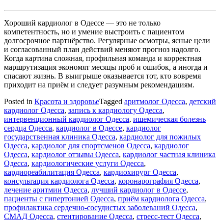
Хороший кардиолог в Одессе — это не только
компетентность, но и умение выстроить с пациентом
долгосрочное партнёрство. Регулярные осмотры, ясные цели
и согласованный план действий меняют прогноз надолго.
Когда картина сложная, профильная команда и корректная
маршрутизация экономят месяцы проб и ошибок, а иногда и
спасают жизнь. В выигрыше оказывается тот, кто вовремя
приходит на приём и следует разумным рекомендациям.
Posted in
Красота и здоровье
Tagged
аритмолог Одесса
,
детский
кардиолог Одесса
,
запись к кардиологу Одесса
,
интервенционный кардиолог Одесса
,
ишемическая болезнь
сердца Одесса
,
кардиолог в Одессе
,
кардиолог
государственная клиника Одесса
,
кардиолог для пожилых
Одесса
,
кардиолог для спортсменов Одесса
,
кардиолог
Одесса
,
кардиолог отзывы Одесса
,
кардиолог частная клиника
Одесса
,
кардиологические услуги Одесса
,
кардиореабилитация Одесса
,
кардиохирург Одесса
,
консультация кардиолога Одесса
,
коронарография Одесса
,
лечение аритмии Одесса
,
лучший кардиолог в Одессе
,
пациенты с гипертонией Одесса
,
приём кардиолога Одесса
,
профилактика сердечно-сосудистых заболеваний Одесса
,
СМАД Одесса
,
стентирование Одесса
,
стресс-тест Одесса
,