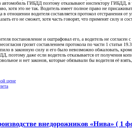
 в автомобиль ГИБДД поэтому отказывают инспектору ГИБДД, в 
во, хотя это не так. Водитель имеет полное право не присажива
а в отношении водителя составляется протокол отстранения от 
зать его не сможет, хотя часть говорят, что применят силу и со
еля постановление и оштрафовал его, а водитель не согласен с
е несогласия грозит составлением протокола по части 1 статьи
пило в законную силу и его было невозможно обжаловать, кроме э
ДД, поэтому даже если водитель отказывается от получения копи
ровольное и нет законов, которые обязывали бы водителя её взя
ной цене
лета
оизводстве внедорожников «Нива» ( 1 фо