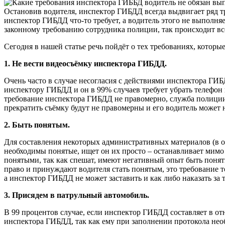
Остановив водителя, инспектор ГИБДД всегда выдвигает ряд тр
инспектор ГИБДД что-то требует, а водитель этого не выполня
законному требованию сотрудника полиции, так происходит все
Сегодня в нашей статье речь пойдёт о тех требованиях, котор
1. Не вести видеосъёмку инспектора ГИБДД.
Очень часто в случае несогласия с действиями инспектора ГИБ
инспектору ГИБДД и он в 99% случаев требует убрать телефон 
требование инспектора ГИБДД не правомерно, служба полиции 
прекратить съёмку будут не правомерны и его водитель может 
2. Быть понятым.
Для составления некоторых административных материалов (в 
необходимы понятые, ищет он их просто – останавливает мимо
понятыми, так как спешат, имеют негативный опыт быть понят
право и принуждают водителя стать понятым, это требование то
а инспектор ГИБДД не может заставить и как либо наказать за т
3. Присядем в патрульный автомобиль.
В 99 процентов случае, если инспектор ГИБДД составляет в от
инспектора ГИБДД, так как ему при заполнении протокола необ