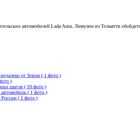
ельских автомобилей Lada Aura. Лимузин из Тольятти обойдетс
едалеко от Земли ( 1 фото )
фото )
ых шагов ( 10 фото )
 автомобиль ( 1 фото )
России ( 1 фото )