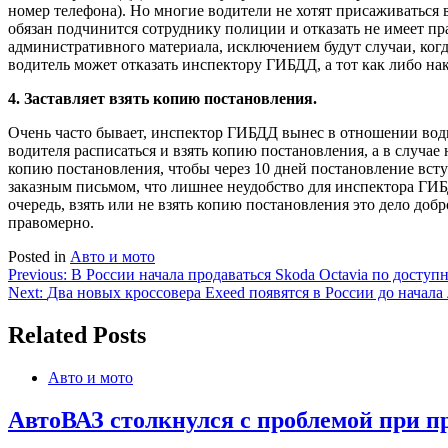
номер телефона). Но многие водители не хотят присаживаться
обязан подчинится сотруднику полиции и отказать не имеет пра
административного материала, исключением будут случаи, когд
водитель может отказать инспектору ГИБДД, а тот как либо нака
4. Заставляет взять копию постановления.
Очень часто бывает, инспектор ГИБДД вынес в отношении водит
водителя расписаться и взять копию постановления, а в случа
копию постановления, чтобы через 10 дней постановление всту
заказным письмом, что лишнее неудобство для инспектора ГИБ
очередь, взять или не взять копию постановления это дело доб
правомерно.
Posted in
Авто и мото
Навигация
Previous:
В России начала продаваться Skoda Octavia по доступ
Next:
Два новых кроссовера Exeed появятся в России до начала 
по
записям
Related Posts
Авто и мото
АвтоВАЗ столкнулся с проблемой при пр