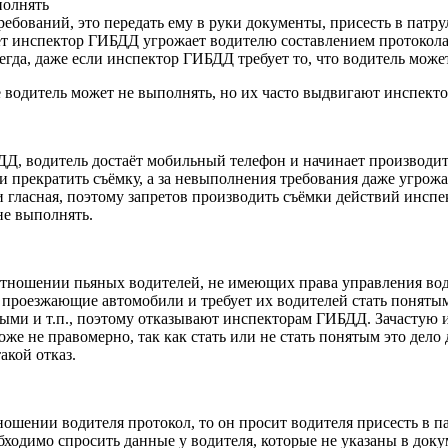
ебований, это передать ему в руки документы, присесть в патру
ет инспектор ГИБДД угрожает водителю составлением протокола 
гда, даже если инспектор ГИБДД требует то, что водитель може
ые водитель может не выполнять, но их часто выдвигают инспект
ДД, водитель достаёт мобильный телефон и начинает производить
и прекратить съёмку, а за невыполнения требования даже угрожа
гласная, поэтому запретов производить съёмки действий инспек
не выполнять.
отношении пьяных водителей, не имеющих права управления во
 проезжающие автомобили и требует их водителей стать понятым
ыми и т.п., поэтому отказывают инспекторам ГИБДД. Зачастую и
же не правомерно, так как стать или не стать понятым это дело
акой отказ.
ношении водителя протокол, то он просит водителя присесть в п
ходимо спросить данные у водителя, которые не указаны в доку