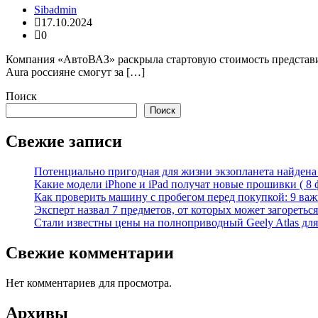
Sibadmin
17.10.2024
0
Компания «АвтоВАЗ» раскрыла стартовую стоимость представит
Aura россияне смогут за […]
Поиск
Поиск
Свежие записи
Потенциально пригодная для жизни экзопланета найдена н
Какие модели iPhone и iPad получат новые прошивки ( 8 
Как проверить машину с пробегом перед покупкой: 9 важн
Эксперт назвал 7 предметов, от которых может загореться
Стали известны цены на полноприводный Geely Atlas для 
Свежие комментарии
Нет комментариев для просмотра.
Архивы