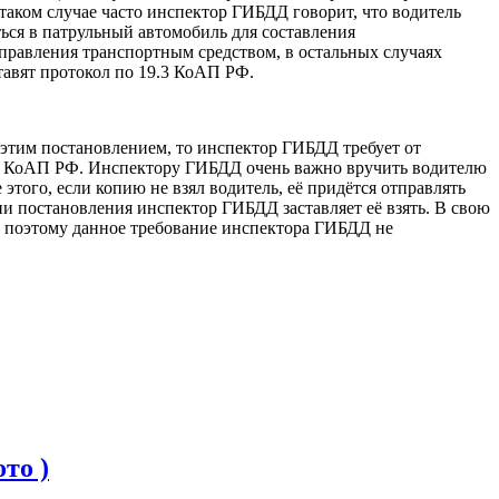
таком случае часто инспектор ГИБДД говорит, что водитель
ться в патрульный автомобиль для составления
управления транспортным средством, в остальных случаях
ставят протокол по 19.3 КоАП РФ.
 этим постановлением, то инспектор ГИБДД требует от
 19.3 КоАП РФ. Инспектору ГИБДД очень важно вручить водителю
того, если копию не взял водитель, её придётся отправлять
и постановления инспектор ГИБДД заставляет её взять. В свою
ть, поэтому данное требование инспектора ГИБДД не
то )