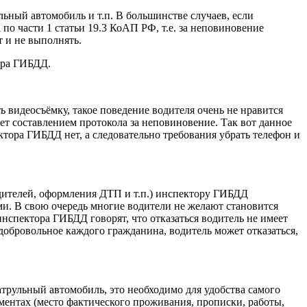
льный автомобиль и т.п. В большинстве случаев, если
по части 1 статьи 19.3 КоАП РФ, т.е. за неповиновение
т и не выполнять.
ора ГИБДД.
 видеосъёмку, такое поведение водителя очень не нравится
ет составлением протокола за неповиновение. Так вот данное
тора ГИБДД нет, а следовательно требования убрать телефон и
дителей, оформления ДТП и т.п.) инспектору ГИБДД
и. В свою очередь многие водители не желают становится
нспектора ГИБДД говорят, что отказаться водитель не имеет
 добровольное каждого гражданина, водитель может отказаться,
атрульный автомобиль, это необходимо для удобства самого
ментах (место фактического проживания, прописки, работы,