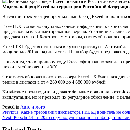
Модельный ряд Exeed на территории Российской Федерации
В течение трех месяцев премиальный бренд Exeed пополниться
Exeed LX, согласно опубликованной информации, в свое оснащ
представлена как лимитированная версия. Ее отличие заключает
предлагаться и с 1,6-литровым мотором, системой полного пр
Exeed TXL будет выпускаться в кузове кросс-купе. Автомобиль
мощностью 201 лошадиная сила. На выбор будет предложено дв
Напомним, что в прошлом году Exeed официально заявил о пре
появился обновленный VX.
Стоимость обновленного кроссовера Exeed LX будет находиться
рынке в диапазоне от 4 260 000 до 4 680 000 рублей.
Китайские производители делают большие ставки на российск
эксплуатации, но и проводят их регулярное обновление, с цел
Posted in
Авто и мото
Навигация
Previous:
Какие требования инспектора ГИББД водитель не обя
Next:
Porsche 911 в 2025 году получит мощный гибрид и новый 
по
записям
Related Posts