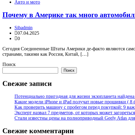
Авто и мото
Почему в Америке так много автомобил
Sibadmin
07.04.2025
0
Сегодня Соединенные Штаты Америки де-факто являются само
странами, такими как Россия, Китай, […]
Поиск
Поиск
Свежие записи
Потенциально пригодная для жизни экзопланета найдена н
Какие модели iPhone и iPad получат новые прошивки ( 8 
Как проверить машину с пробегом перед покупкой: 9 важн
Эксперт назвал 7 предметов, от которых может загореться
Стали известны цены на полноприводный Geely Atlas для 
Свежие комментарии