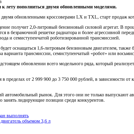
 к лету пополниться двумя обновленными моделями.
 двумя обновленными кроссоверами LX и TXL, старт продаж кот
ение получит 2,0-литровый бензиновый силовой агрегат. В про
ся в безрамочной решетке радиатора и более агрессивной передн
ивода и семиступенчатой роботизированной трансмиссией.
 будет оснащаться 1,6-литровым бензиновым двигателем, также 
а варианта трансмиссии, семиступенчатый «робот» или восьмист
дстоящем обновлении всего модельного ряда, который реализует
 в пределах от 2 999 900 до 3 750 000 рублей, в зависимости от
ий автомобильный рынок. Для этого они не только выпускают а
ью занять лидирующие позиции среди конкурентов.
зан выполнять
двигатель объемом 3,6 л