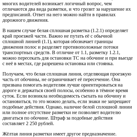
многих водителей возникает логичный вопрос, чем
отличаются два вида разметки, и что грозит за нарушение их
предписаний. Ответ на него можно найти в правилах
дорожного движения.
В нашем случае белая сплошная разметка (1.2.1) определяет
край проезжей части. Важно не путать её с обычной
сплошной линией (1.1), которая обозначает границы
движения полос и разделяет противоположные потоки
транспортных средств. В отличие от 1.1, разметку 1.2.1,
можно пересекать для остановки ТС на обочине и при выезде
с неё в местах, где разрешена остановка или стоянка.
Получаем, что белая сплошная линия, отделяющая проезжую
часть от обочины, не ограничивает её пересечение. Она
призвана помогать водителям лучше ориентироваться на
дороге и держаться своей полосы, особенно в тёмное время
суток. Если возникла необходимость съехать на обочину и
остановиться, то это можно делать, если знаки не запрещают
подобные действия. Однако, наличие белой сплошной линии
или полное отсутствие разметки не позволяет водителю
двигаться по обочине. Штраф за подобные действия
составляет 2 250 рублей.
Жёлтая линия разметки имеет другое предназначение.