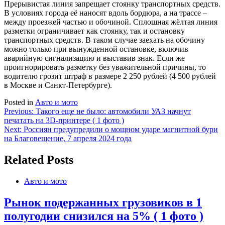
Прерывистая линия запрещает стоянку транспортных средств.
В условиях города её наносят вдоль бордюра, а на трассе –
между проезжей частью и обочиной. Сплошная жёлтая линия
разметки ограничивает как стоянку, так и остановку
транспортных средств. В таком случае заехать на обочину
можно только при вынужденной остановке, включив
аварийную сигнализацию и выставив знак. Если же
проигнорировать разметку без уважительной причины, то
водителю грозит штраф в размере 2 250 рублей (4 500 рублей
в Москве и Санкт-Петербурге).
Posted in
Авто и мото
Навигация
Previous:
Такого еще не было: автомобили УАЗ начнут
печатать на 3D-принтере ( 1 фото )
по
Next:
Россиян предупредили о мощном ударе магнитной бури
записям
на Благовещение, 7 апреля 2024 года
Related Posts
Авто и мото
Рынок подержанных грузовиков в 1
полугодии снизился на 5% ( 1 фото )