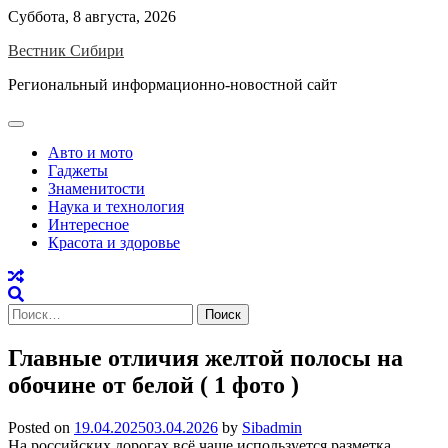
Skip
Суббота, 8 августа, 2026
to
Вестник Сибири
content
Региональный информационно-новостной сайт
Авто и мото
Гаджеты
Знаменитости
Наука и технология
Интересное
Красота и здоровье
Найти:
Главные отличия желтой полосы на
обочине от белой ( 1 фото )
Posted on
19.04.2025
03.04.2026
by
Sibadmin
На российских дорогах всё чаще используется разметка