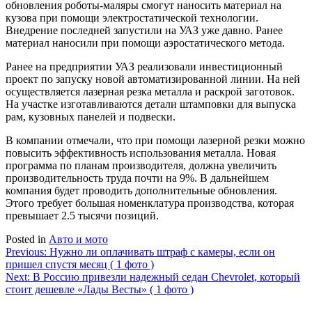
обновления роботы-маляры смогут наносить материал на
кузова при помощи электростатической технологии.
Внедрение последней запустили на УАЗ уже давно. Ранее
материал наносили при помощи аэростатического метода.
Ранее на предприятии УАЗ реализовали инвестиционный
проект по запуску новой автоматизированной линии. На ней
осуществляется лазерная резка металла и раскрой заготовок.
На участке изготавливаются детали штамповки для выпуска
рам, кузовных панелей и подвески.
В компании отмечали, что при помощи лазерной резки можно
повысить эффективность использования металла. Новая
программа по планам производителя, должна увеличить
производительность труда почти на 9%. В дальнейшем
компания будет проводить дополнительные обновления.
Этого требует большая номенклатура производства, которая
превышает 2.5 тысячи позиций.
Posted in
Авто и мото
Навигация
Previous:
Нужно ли оплачивать штраф с камеры, если он
пришел спустя месяц ( 1 фото )
по
Next:
В Россию привезли надежный седан Chevrolet, который
записям
стоит дешевле «Лады Весты» ( 1 фото )