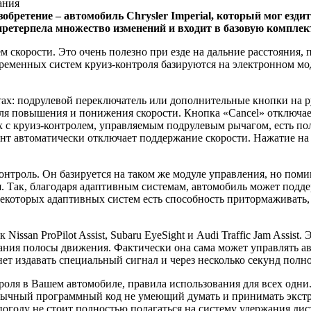
зобретение – автомобиль Chrysler Imperial, который мог езди
 претерпела множество изменений и входит в базовую компл
 скорости. Это очень полезно при езде на дальние расстояния, 
временных систем круиз-контроля базируются на электронном мо
тах: подрулевой переключатель или дополнительные кнопки на р
для повышения и понижения скорости. Кнопка «Cancel» отключае
х с круиз-контролем, управляемым подрулевым рычагом, есть по
нт автоматически отключает поддержание скорости. Нажатие на 
троль. Он базируется на таком же модуле управления, но поми
ля. Так, благодаря адаптивным системам, автомобиль может по
некоторых адаптивных систем есть способность притормаживать,
issan ProPilot Assist, Subaru EyeSight и Audi Traffic Jam Assi
ания полосы движения. Фактически она сама может управлять ав
нет издавать специальный сигнал и через несколько секунд полн
роля в Вашем автомобиле, правила использования для всех одни.
бычный программный код не умеющий думать и принимать экстр
погоду не стоит полностью полагаться на систему удержания ди