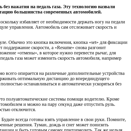
ть без нажатия на педаль газа. Эту технологию назвали
ектацию большинства современных автомобилей.
поскольку избавляет от необходимости держать ногу на педали
дуле управления. Автомобиль сам отслеживает скорость и
уле. Обычно это кнопка включения, кнопка «set» для фиксации
т поддержание скорости, а «Resume» снова разгонит
ложение «отмены», в которое нужно перевести рычаг, для
педаль газа может изменить скорость автомобиля, например
мо всего опирается на различные дополнительные устройства
ддерживать оптимальную дистанцию до впередиидущего
 полностью останавливаться и автоматически ускоряться без
st. Это полуавтоматические системы помощи водителю. Кроме
томобилем и можно на пару секунд даже отпустить руль.
остью отключится.
 Будьте всегда готовы взять управление в свои руки. Помните,
енные решения. Туман, дождь и снег может понизить
станции и быть готовым самому притормозить. Так же нельзя