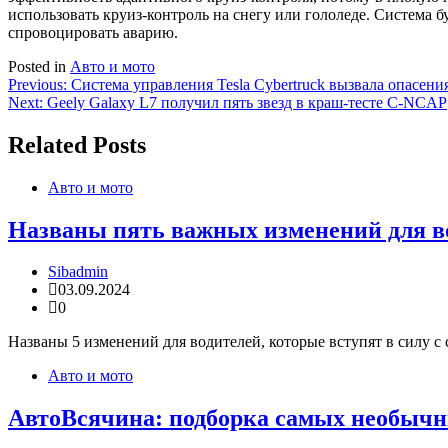
использовать круиз-контроль на снегу или гололеде. Система б
спровоцировать аварию.
Posted in
Авто и мото
Навигация
Previous:
Система управления Tesla Cybertruck вызвала опасени
Next:
Geely Galaxy L7 получил пять звезд в краш-тесте C-NCAP
по
записям
Related Posts
Авто и мото
Названы пять важных изменений для вод
Sibadmin
03.09.2024
0
Названы 5 изменений для водителей, которые вступят в силу с
Авто и мото
АвтоВсячина: подборка самых необычны