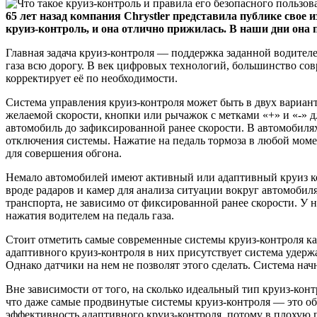
65 лет назад компания Chrystler представила публике свое и
круиз-контроль, и она отлично прижилась. В наши дни она
Главная задача круиз-контроля — поддержка заданной водителем
газа всю дорогу. В век цифровых технологий, большинство со
корректирует её по необходимости.
Система управления круиз-контроля может быть в двух вариан
желаемой скорости, кнопки или рычажок с метками «+» и «-» 
автомобиль до зафиксированной ранее скорости. В автомобиля
отключения системы. Нажатие на педаль тормоза в любой моме
для совершения обгона.
Немало автомобилей имеют активный или адаптивный круиз кон
вроде радаров и камер для анализа ситуации вокруг автомоби
транспорта, не зависимо от фиксированной ранее скорости. У 
нажатия водителем на педаль газа.
Стоит отметить самые современные системы круиз-контроля как N
адаптивного круиз-контроля в них присутствует система удерж
Однако датчики на нем не позволят этого сделать. Система нач
Вне зависимости от того, на сколько идеальный тип круиз-конт
что даже самые продвинутые системы круиз-контроля — это о
эффективность адаптивного круиз-контроля, потому в плохую 