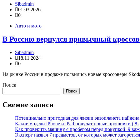
Sibadmin
01.03.2026
0
Авто и мото
В Россию вернулся привычный кроссовер
Sibadmin
18.11.2024
0
На рынке России в продаже появились новые кроссоверы Skoda
Поиск
Поиск
Свежие записи
Потенциально пригодная для жизни экзопланета найдена н
Какие модели iPhone и iPad получат новые прошивки ( 8 
Как проверить машину с пробегом перед покупкой: 9 важн
Эксперт назвал 7 предметов, от которых может загореться