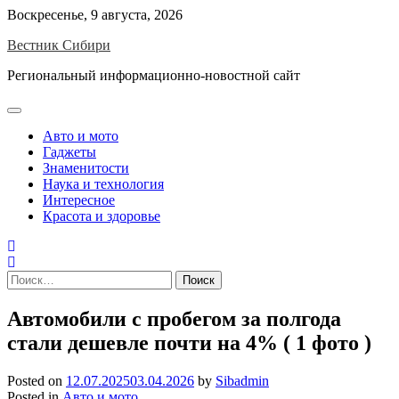
Skip
Воскресенье, 9 августа, 2026
to
Вестник Сибири
content
Региональный информационно-новостной сайт
Авто и мото
Гаджеты
Знаменитости
Наука и технология
Интересное
Красота и здоровье
Найти:
Автомобили с пробегом за полгода
стали дешевле почти на 4% ( 1 фото )
Posted on
12.07.2025
03.04.2026
by
Sibadmin
Posted in
Авто и мото