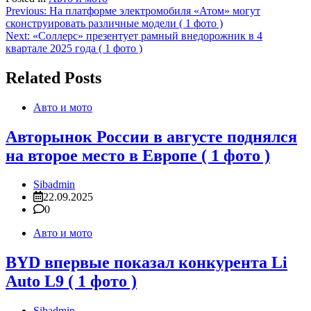
Навигация
Previous:
На платформе электромобиля «Атом» могут
сконструировать различные модели ( 1 фото )
по
Next:
«Соллерс» презентует рамный внедорожник в 4
записям
квартале 2025 года ( 1 фото )
Related Posts
Авто и мото
Авторынок России в августе поднялся
на второе место в Европе ( 1 фото )
Sibadmin
22.09.2025
0
Авто и мото
BYD впервые показал конкурента Li
Auto L9 ( 1 фото )
Sibadmin