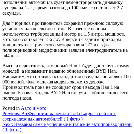
исполнении автомобиль будет демонстрировать динамику
суперкара. Так, время разгона до 100 км/час составляет 2.7
секунды.
Для гибридов производитель сохранил прежнюю силовую
установку параллельного типа. В качестве основы
используется турбированный мотор на 1.5 литра, мощность
которого составляет 156 л.с. В версии с задним приводом
мощность электрического мотора равна 272 л.с. Для
полноприводной модификации заявлен электродвигатель на
544 л. с.
Высока вероятность, что новый Han L будет дополнять гамму
моделей, а не заменит недавно обновленный BYD Han.
Напомним, что стоимость стандартного седана составляет 166
000 юаней. Флагманская модель окажется дороже.
Производитель пока не сообщает сроки выхода Han L на
рынок. Базовая модель BYD Han получила обновления всего
полгода назад.
Posted in
Авто и мото
Навигация
Previous:
Во Франции включили Lada Largus в рейтинг
сверхнадежных автомобилей ( 1 фото )
по
Next:
Названы самые успешные китайские автопроизводители
записям
( 1 фото )