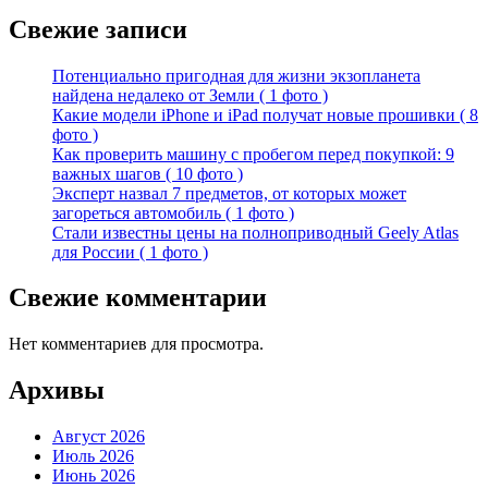
Свежие записи
Потенциально пригодная для жизни экзопланета
найдена недалеко от Земли ( 1 фото )
Какие модели iPhone и iPad получат новые прошивки ( 8
фото )
Как проверить машину с пробегом перед покупкой: 9
важных шагов ( 10 фото )
Эксперт назвал 7 предметов, от которых может
загореться автомобиль ( 1 фото )
Стали известны цены на полноприводный Geely Atlas
для России ( 1 фото )
Свежие комментарии
Нет комментариев для просмотра.
Архивы
Август 2026
Июль 2026
Июнь 2026