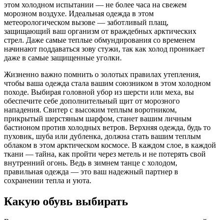
этом холодном испытании — не более часа на свежем
морозном воздухе. Идеальная одежда в этом
метеорологическом вызове — заботливый плащ,
защищающий ваш организм от враждебных арктических
стрел. Даже самые теплые обмундирования со временем
начинают поддаваться зову стужи, так как холод проникает
даже в самые защищенные уголки.
Жизненно важно помнить о золотых правилах утепления,
чтобы ваша одежда стала вашим союзником в этом холодном
походе. Выбирая головной убор из шерсти или меха, вы
обеспечите себе дополнительный щит от морозного
нападения. Свитер с высоким теплым воротником,
прикрытый шерстяным шарфом, станет вашим личным
бастионом против холодных ветров. Верхняя одежда, будь то
пуховик, шуба или дубленка, должна стать вашим теплым
облаком в этом арктическом космосе. В каждом слое, в каждой
ткани — тайна, как пройти через метель и не потерять свой
внутренний огонь. Ведь в зимнем танце с холодом,
правильная одежда — это ваш надежный партнер в
сохранении тепла и уюта.
Какую обувь выбирать