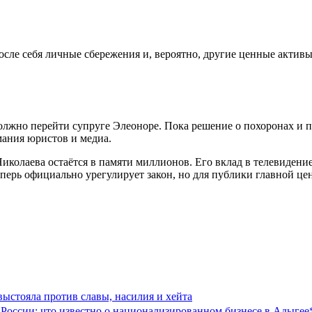
ле себя личные сбережения и, вероятно, другие ценные активы
 должно перейти супруге Элеоноре. Пока решение о похоронах и
мания юристов и медиа.
колаева остаётся в памяти миллионов. Его вклад в телевидение
теперь официально урегулирует закон, но для публики главной це
ыстояла против славы, насилия и хейта
России: что известно о национализированном бизнесе в Адыгее