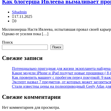
Как блогерша Ивлеева вымаливает про
Sibadmin
17.11.2025
0
Миллионерша Настя Ивлеева, испытавшая провал своей карьеры
Однако ее усилия пока […]
Поиск
Поиск
Свежие записи
Потенциально пригодная для жизни экзопланета найдена н
Какие модели iPhone и iPad получат новые прошивки ( 8 
Как проверить машину с пробегом перед покупкой: 9 важн
Эксперт назвал 7 предметов, от которых может загореться
Стали известны цены на полноприводный Geely Atlas для 
Свежие комментарии
Нет комментариев для просмотра.