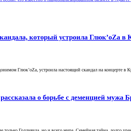
 скандала, который устроила Глюк’oZа в 
донимом Глюк’oZа, устроила настоящий скандал на концерте в К
ассказала о борьбе с деменцией мужа 
 только Голливуда, но и всего мира. Семейная тайна, долго хра