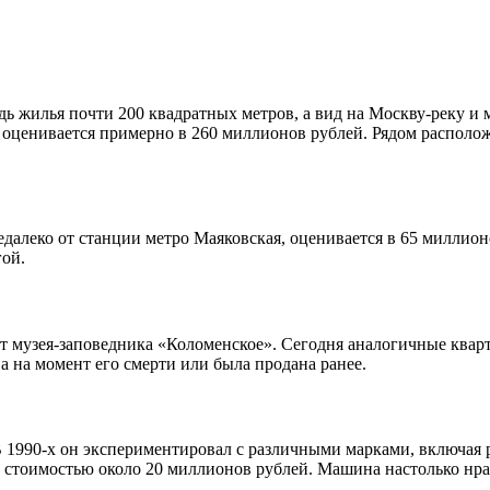
ь жилья почти 200 квадратных метров, а вид на Москву-реку и 
 оценивается примерно в 260 миллионов рублей. Рядом распол
далеко от станции метро Маяковская, оценивается в 65 миллионо
гой.
от музея-заповедника «Коломенское». Сегодня аналогичные квар
а на момент его смерти или была продана ранее.
1990-х он экспериментировал с различными марками, включая р
0 стоимостью около 20 миллионов рублей. Машина настолько нра