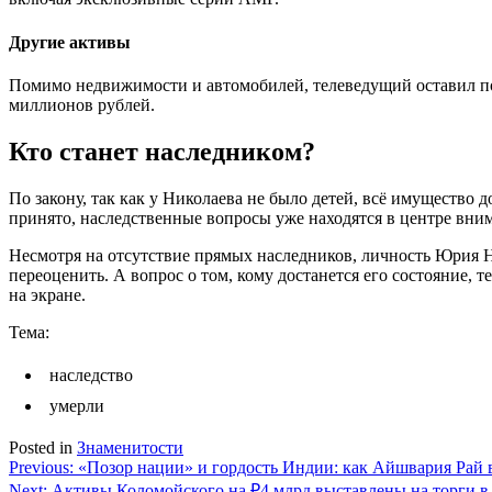
Другие активы
Помимо недвижимости и автомобилей, телеведущий оставил пос
миллионов рублей.
Кто станет наследником?
По закону, так как у Николаева не было детей, всё имущество
принято, наследственные вопросы уже находятся в центре вни
Несмотря на отсутствие прямых наследников, личность Юрия Ни
переоценить. А вопрос о том, кому достанется его состояние, 
на экране.
Тема:
наследство
умерли
Posted in
Знаменитости
Навигация
Previous:
«Позор нации» и гордость Индии: как Айшвария Рай в
Next:
Активы Коломойского на ₽4 млрд выставлены на торги в 