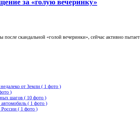
щение за «голую вечеринку»
 после скандальной «голой вечеринки», сейчас активно пытает
едалеко от Земли ( 1 фото )
фото )
ых шагов ( 10 фото )
 автомобиль ( 1 фото )
России ( 1 фото )