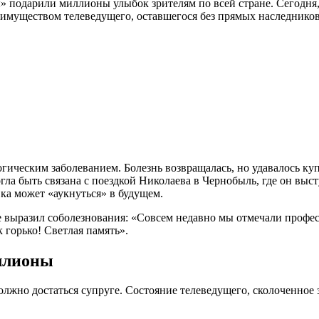
» подарили миллионы улыбок зрителям по всей стране. Сегодня, 
 с имуществом телеведущего, оставшегося без прямых наследников
гическим заболеванием. Болезнь возвращалась, но удавалось купи
ла быть связана с поездкой Николаева в Чернобыль, где он выс
вка может «аукнуться» в будущем.
е выразил соболезнования: «Совсем недавно мы отмечали профес
к горько! Светлая память».
ллионы
олжно достаться супруге. Состояние телеведущего, сколоченное