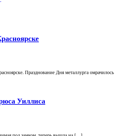
Красноярске
расноярске. Празднование Дня металлурга омрачилось
Брюса Уиллиса
нимая под замком, теперь вышла на […]