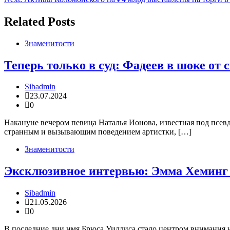
по
записям
Related Posts
Знаменитости
Теперь только в суд: Фадеев в шоке от
Sibadmin
23.07.2024
0
Накануне вечером певица Наталья Ионова, известная под псев
странным и вызывающим поведением артистки, […]
Знаменитости
Эксклюзивное интервью: Эмма Хеминг р
Sibadmin
21.05.2026
0
В последние дни имя Брюса Уиллиса стало центром внимания не