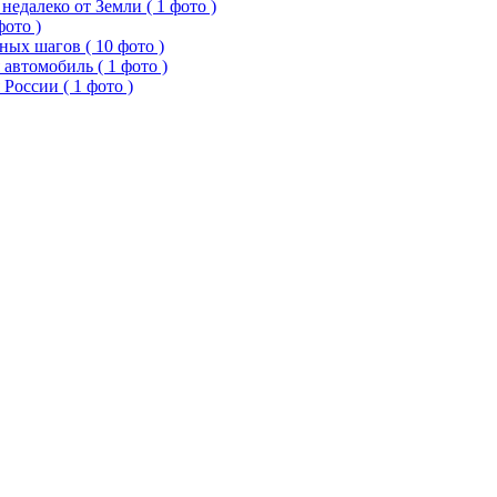
едалеко от Земли ( 1 фото )
фото )
ых шагов ( 10 фото )
 автомобиль ( 1 фото )
России ( 1 фото )