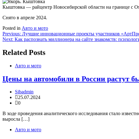
Кыштовка — райцентр Новосибирской области на границе с О
Снято в апреле 2024.
Posted in
Авто и мото
Навигация
Previous:
Лучшие инновационные проекты участников «АртПр
Next:
Как распознать миллионера на сайте знакомств: психолог
по
записям
Related Posts
Авто и мото
Цены на автомобили в России растут бы
Sibadmin
25.07.2024
0
В ходе проведения аналитического исследования стало известн
выросла […]
Авто и мото