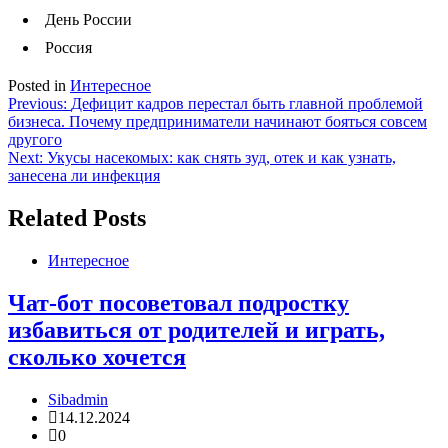
День России
Россия
Posted in
Интересное
Навигация
Previous:
Дефицит кадров перестал быть главной проблемой
бизнеса. Почему предприниматели начинают бояться совсем
по
другого
записям
Next:
Укусы насекомых: как снять зуд, отек и как узнать,
занесена ли инфекция
Related Posts
Интересное
Чат-бот посоветовал подростку
избавиться от родителей и играть,
сколько хочется
Sibadmin
14.12.2024
0