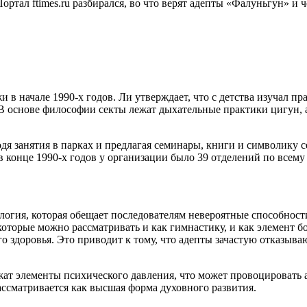
 Портал
ftimes.ru разбирался,
во что верят адепты «Фалуньгун» и ч
 начале 1990-х годов. Ли утверждает, что с детства изучал пра
 В основе философии секты лежат дыхательные практики цигун,
дя занятия в парках и предлагая семинары, книги и символику с
в конце 1990-х годов у организации было 39 отделений по всему
огия, которая обещает последователям невероятные способности
оторые можно рассматривать и как гимнастику, и как элемент б
о здоровья. Это приводит к тому, что адепты зачастую отказыв
ат элементы психического давления, что может провоцировать 
ассматривается как высшая форма духовного развития.