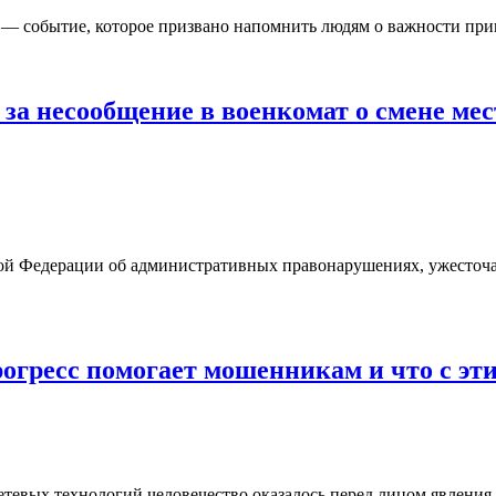
 — событие, которое призвано напомнить людям о важности прин
 за несообщение в военкомат о смене ме
кой Федерации об административных правонарушениях, ужесточ
гресс помогает мошенникам и что с эти
тевых технологий человечество оказалось перед лицом явления, 