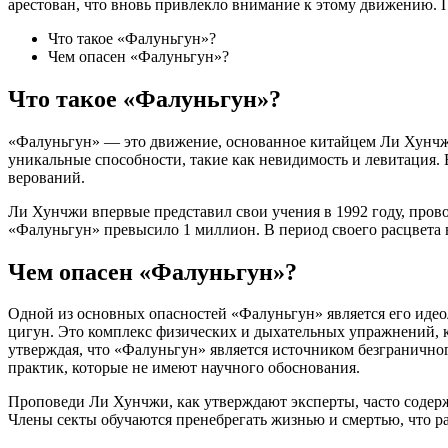
арестован, что вновь привлекло внимание к этому движению.
Что такое «Фалуньгун»?
Чем опасен «Фалуньгун»?
Что такое «Фалуньгун»?
«Фалуньгун» — это движение, основанное китайцем Ли Хунчжи в
уникальные способности, такие как невидимость и левитация.
верований.
Ли Хунчжи впервые представил свои учения в 1992 году, прово
«Фалуньгун» превысило 1 миллион. В период своего расцвета 
Чем опасен «Фалуньгун»?
Одной из основных опасностей «Фалуньгун» является его идеол
цигун. Это комплекс физических и дыхательных упражнений, к
утверждая, что «Фалуньгун» является источником безграничног
практик, которые не имеют научного обоснования.
Проповеди Ли Хунчжи, как утверждают эксперты, часто содерж
Члены секты обучаются пренебрегать жизнью и смертью, что р