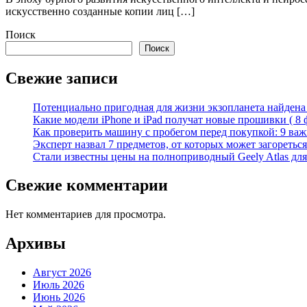
искусственно созданные копии лиц […]
Поиск
Поиск
Свежие записи
Потенциально пригодная для жизни экзопланета найдена н
Какие модели iPhone и iPad получат новые прошивки ( 8 
Как проверить машину с пробегом перед покупкой: 9 важн
Эксперт назвал 7 предметов, от которых может загореться
Стали известны цены на полноприводный Geely Atlas для 
Свежие комментарии
Нет комментариев для просмотра.
Архивы
Август 2026
Июль 2026
Июнь 2026