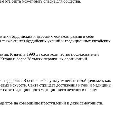
ем эта секта может быть опасна для общества.
ктики буддийских и даосских монахов, развив в себе
 а также синтез буддийских учений и традиционных китайских
екты. К началу 1990-х годов количество последователей
 Китаю и более 28 тысяч первичных организаций.
 и здоровье. В основе «Фалуньгун» лежит такой феномен, как
оевых искусств. Секта отрицает достижения науки и медицины,
аются от традиционного медицинского лечения в пользу
адептов на совершение преступлений и даже самоубийств.