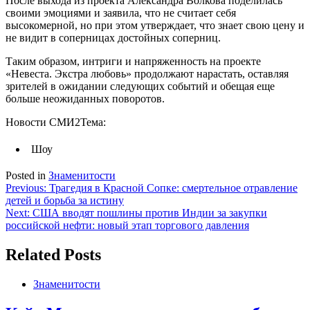
После выхода из проекта Александра Волкова поделилась
своими эмоциями и заявила, что не считает себя
высокомерной, но при этом утверждает, что знает свою цену и
не видит в соперницах достойных соперниц.
Таким образом, интриги и напряженность на проекте
«Невеста. Экстра любовь» продолжают нарастать, оставляя
зрителей в ожидании следующих событий и обещая еще
больше неожиданных поворотов.
Новости СМИ2
Тема:
Шоу
Posted in
Знаменитости
Навигация
Previous:
Трагедия в Красной Сопке: смертельное отравление
детей и борьба за истину
по
Next:
США вводят пошлины против Индии за закупки
записям
российской нефти: новый этап торгового давления
Related Posts
Знаменитости