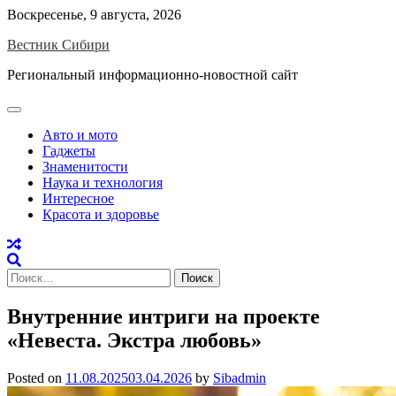
Skip
Воскресенье, 9 августа, 2026
to
Вестник Сибири
content
Региональный информационно-новостной сайт
Авто и мото
Гаджеты
Знаменитости
Наука и технология
Интересное
Красота и здоровье
Найти:
Внутренние интриги на проекте
«Невеста. Экстра любовь»
Posted on
11.08.2025
03.04.2026
by
Sibadmin