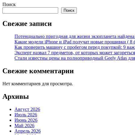
Поиск
Поиск
Свежие записи
Потенциально пригодная для жизни экзопланета найдена н
Какие модели iPhone и iPad получат новые прошивки ( 8 
Как проверить машину с пробегом перед покупкой: 9 важн
Эксперт назвал 7 предметов, от которых может загореться
Стали известны цены на полноприводный Geely Atlas для 
Свежие комментарии
Нет комментариев для просмотра.
Архивы
Август 2026
Июль 2026
Июнь 2026
Май 2026
Апрель 2026