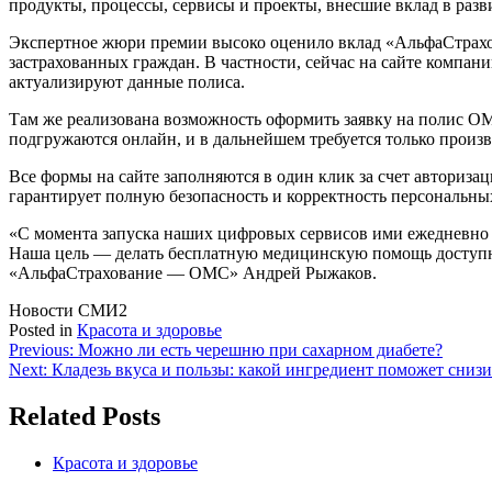
продукты, процессы, сервисы и проекты, внесшие вклад в раз
Экспертное жюри премии высоко оценило вклад «АльфаСтрах
застрахованных граждан. В частности, сейчас на сайте компан
актуализируют данные полиса.
Там же реализована возможность оформить заявку на полис ОМ
подгружаются онлайн, и в дальнейшем требуется только произв
Все формы на сайте заполняются в один клик за счет авториза
гарантирует полную безопасность и корректность персональн
«С момента запуска наших цифровых сервисов ими ежедневно 
Наша цель — делать бесплатную медицинскую помощь доступн
«АльфаСтрахование — ОМС» Андрей Рыжаков.
Новости СМИ2
Posted in
Красота и здоровье
Навигация
Previous:
Можно ли есть черешню при сахарном диабете?
Next:
Кладезь вкуса и пользы: какой ингредиент поможет снизи
по
записям
Related Posts
Красота и здоровье