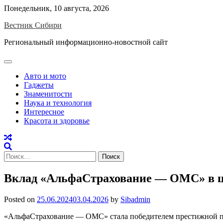
Skip
Понедельник, 10 августа, 2026
to
Вестник Сибири
content
Региональный информационно-новостной сайт
Авто и мото
Гаджеты
Знаменитости
Наука и технология
Интересное
Красота и здоровье
Найти:
Вклад «АльфаСтрахование — ОМС» в ц
Posted on
25.06.2024
03.04.2026
by
Sibadmin
«АльфаСтрахование — ОМС» стала победителем престижной пре