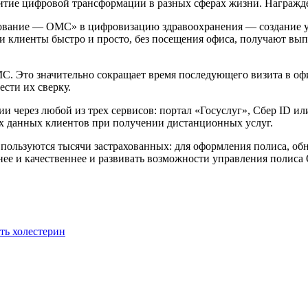
витие цифровой трансформации в разных сферах жизни. Награжде
ование — ОМС» в цифровизацию здравоохранения — создание 
ии клиенты быстро и просто, без посещения офиса, получают вы
С. Это значительно сокращает время последующего визита в офи
ести их сверку.
ции через любой из трех сервисов: портал «Госуслуг», Сбер ID 
ых данных клиентов при получении дистанционных услуг.
пользуются тысячи застрахованных: для оформления полиса, об
ее и качественнее и развивать возможности управления полис
ть холестерин