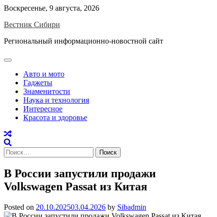
Skip
Воскресенье, 9 августа, 2026
to
Вестник Сибири
content
Региональный информационно-новостной сайт
Авто и мото
Гаджеты
Знаменитости
Наука и технология
Интересное
Красота и здоровье
Найти:
В России запустили продажи
Volkswagen Passat из Китая
Posted on
20.10.2025
03.04.2026
by
Sibadmin