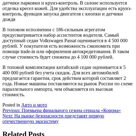
датчики парковки и круиз-контроль. В салоне используется
отделка кресел кожей. Для удобства эксплуатации есть круиз-
контроль, функция запуска двигателя с кнопки и датчики
дождя
В топовом исполнении с 186-сильным агрегатом
предусматривается набор ассистентов водителя. Самый
доступный седан Volkswagen Passat оценивается в 4 500 000
рублей. У покупателя есть возможность сэкономить при
помощи trade-in или оформления автокредитования. В таком
случае стоимость будет снижена до 4 100 000 рублей.
В топовой комплектации китайский седан оценивается в 5
400 000 рублей без учета скидок. Для всех автомобилей
предлагается гарантия, срок действия которой составляет 2
года. Новые машины поставляются на рынок России по схеме
параллельного импорта, чем объясняется их высокая
стоимость.
Posted in
Авто и мото
Навигация
Previous:
Премьера финального сезона сериала «Корона»
Next:
На рынке безопасности представят первую
по
отечественную экосистему
записям
Related Posts