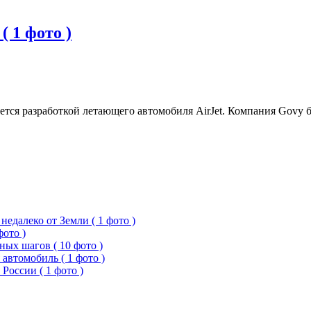
 1 фото )
ся разработкой летающего автомобиля AirJet. Компания Govy б
едалеко от Земли ( 1 фото )
фото )
ых шагов ( 10 фото )
 автомобиль ( 1 фото )
России ( 1 фото )