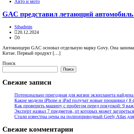
Авто и мото
GAC представил летающий автомобиль (
Sibadmin
20.12.2024
0
Автоконцерн GAC основал отдельную марку Govy. Она занимает
Китае. Первый продукт […]
Поиск
Поиск
Свежие записи
Потенциально пригодная для жизни экзопланета найдена н
Какие модели iPhone и iPad получат новые прошивки ( 8 
Как проверить машину с пробегом перед покупкой: 9 важн
Эксперт назвал 7 предметов, от которых может загореться
Стали известны цены на полноприводный Geely Atlas для 
Свежие комментарии