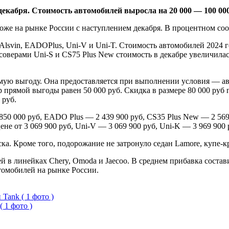
декабря. Стоимость автомобилей выросла на
20 000 — 100 00
роже на рынке России с наступлением декабря. В процентном со
lsvin, EADOPlus, Uni-V и Uni-T. Стоимость автомобилей 2024 г
оссоверами Uni-S и CS75 Plus New стоимость в декабре увеличила
мую выгоду. Она предоставляется при выполнении условия — авт
р прямой выгоды равен 50 000 руб. Скидка в размере 80 000 руб 
 руб.
 850 000 руб, EADO Plus — 2 439 900 руб, CS35 Plus New — 2 569
не от 3 069 900 руб, Uni-V — 3 069 900 руб, Uni-K — 3 969 900 
ска. Кроме того, подорожание не затронуло седан Lamore, купе
й в линейках Chery, Omoda и Jaecoo. В среднем прибавка состав
томобилей на рынке России.
ank ( 1 фото )
 1 фото )