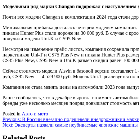
Модельный ряд марки Changan подорожал с наступлением 
Почти все модели Changan в комплектации 2024 года стали до
Минимальная прибавка досталась четырем моделям компании: A
пикапы Hunter Plus стали дороже на 30 000 руб. В случае с кр
получили модели Uni-K и CS95 New.
Несмотря на изменение прайс-листов, компания сохранила пря
паркетников Uni-T и CS75 Plus New и пикапа Hunter Plus разме
CS35 Plus New, CS95 New и Uni-K размер скидки равен 100 000
Сейчас стоимость модели Alsvin в базовой версии составляет 1
руб, CS95 New — 4 529 900 руб. Модель Uni-T реализуется по це
Компания не стала менять цены на автомобили 2023 года выпу
Ранее сообщалось, что в декабре выросла стоимость автомобиле
бренды уже несколько месяцев подряд повышают стоимость ав
Posted in
Авто и мото
Навигация
Previous:
В России внезапно подешевели внедорожникии марки T
Next:
Эксперты назвали самые неубиваемые японские машины (
по
записям
Related Posts