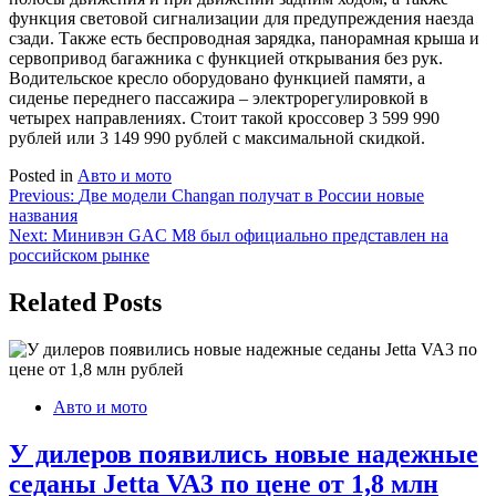
функция световой сигнализации для предупреждения наезда
сзади. Также есть беспроводная зарядка, панорамная крыша и
сервопривод багажника с функцией открывания без рук.
Водительское кресло оборудовано функцией памяти, а
сиденье переднего пассажира – электрорегулировкой в
четырех направлениях. Стоит такой кроссовер 3 599 990
рублей или 3 149 990 рублей с максимальной скидкой.
Posted in
Авто и мото
Навигация
Previous:
Две модели Changan получат в России новые
названия
по
Next:
Минивэн GAC M8 был официально представлен на
записям
российском рынке
Related Posts
Авто и мото
У дилеров появились новые надежные
седаны Jetta VA3 по цене от 1,8 млн