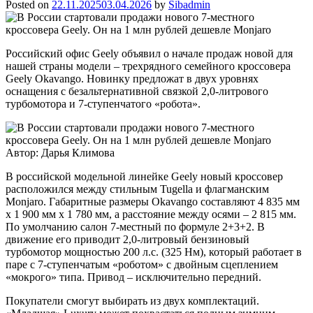
Posted on
22.11.2025
03.04.2026
by
Sibadmin
Российский офис Geely объявил о начале продаж новой для
нашей страны модели – трехрядного семейного кроссовера
Geely Okavango. Новинку предложат в двух уровнях
оснащения с безальтернативной связкой 2,0-литрового
турбомотора и 7-ступенчатого «робота».
Автор: Дарья Климова
В российской модельной линейке Geely новый кроссовер
расположился между стильным Tugella и флагманским
Monjaro. Габаритные размеры Okavango составляют 4 835 мм
x 1 900 мм x 1 780 мм, а расстояние между осями – 2 815 мм.
По умолчанию салон 7-местный по формуле 2+3+2. В
движение его приводит 2,0-литровый бензиновый
турбомотор мощностью 200 л.с. (325 Нм), который работает в
паре с 7-ступенчатым «роботом» с двойным сцеплением
«мокрого» типа. Привод – исключительно передний.
Покупатели смогут выбирать из двух комплектаций.