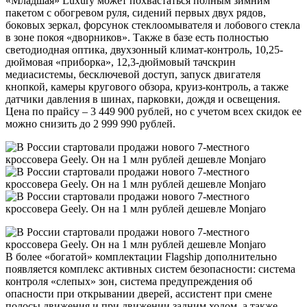
«Младшая» Luxury может похвастаться полным зимним
пакетом с обогревом руля, сидений первых двух рядов,
боковых зеркал, форсунок стеклоомывателя и лобового стекла
в зоне покоя «дворников». Также в базе есть полностью
светодиодная оптика, двухзонный климат-контроль, 10,25-
дюймовая «приборка», 12,3-дюймовый тачскрин
медиасистемы, бесключевой доступ, запуск двигателя
кнопкой, камеры кругового обзора, круиз-контроль, а также
датчики давления в шинах, парковки, дождя и освещения.
Цена по прайсу – 3 449 900 рублей, но с учетом всех скидок ее
можно снизить до 2 999 990 рублей.
В более «богатой» комплектации Flagship дополнительно
появляется комплекс активных систем безопасности: система
контроля «слепых» зон, система предупреждения об
опасности при открывании дверей, ассистент при смене
полосы движения и при движении задним ходом, а также