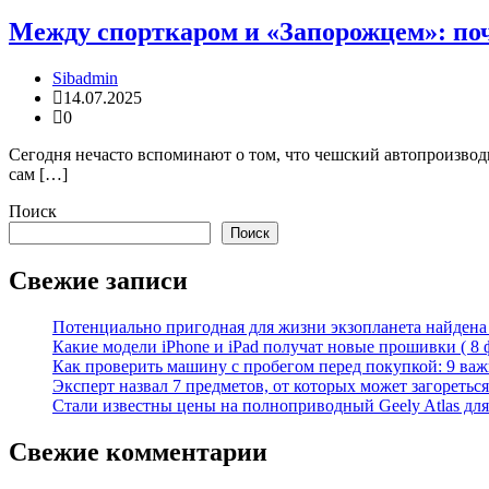
Между спорткаром и «Запорожцем»: поч
Sibadmin
14.07.2025
0
Сегодня нечасто вспоминают о том, что чешский автопроизвод
сам […]
Поиск
Поиск
Свежие записи
Потенциально пригодная для жизни экзопланета найдена н
Какие модели iPhone и iPad получат новые прошивки ( 8 
Как проверить машину с пробегом перед покупкой: 9 важн
Эксперт назвал 7 предметов, от которых может загореться
Стали известны цены на полноприводный Geely Atlas для 
Свежие комментарии