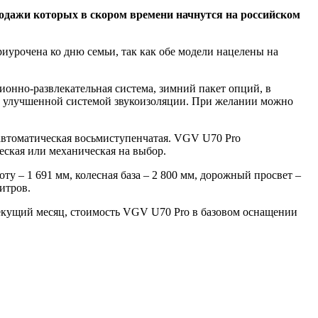
одажи которых в скором времени начнутся на российском
иурочена ко дню семьи, так как обе модели нацелены на
нно-развлекательная система, зимний пакет опций, в
ны улучшенной системой звукоизоляции. При желании можно
автоматическая восьмиступенчатая. VGV U70 Pro
ская или механическая на выбор.
у – 1 691 мм, колесная база – 2 800 мм, дорожный просвет –
итров.
екущий месяц, стоимость VGV U70 Pro в базовом оснащении