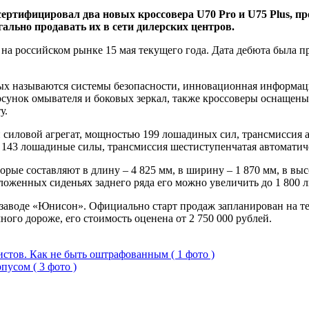
ртифицировал два новых кроссовера U70 Pro и U75 Plus, пр
гально продавать их в сети дилерских центров.
 российском рынке 15 мая текущего года. Дата дебюта была пр
х называются системы безопасности, инновационная информацио
форсунок омывателя и боковых зеркал, также кроссоверы оснаще
у.
силовой агрегат, мощностью 199 лошадиных сил, трансмиссия 
143 лошадиные силы, трансмиссия шестиступенчатая автоматиче
е составляют в длину – 4 825 мм, в ширину – 1 870 мм, в высот
ложенных сиденьях заднего ряда его можно увеличить до 1 800 л
 заводе «Юнисон». Официально старт продаж запланирован на т
ного дороже, его стоимость оценена от 2 750 000 рублей.
истов. Как не быть оштрафованным ( 1 фото )
пусом ( 3 фото )