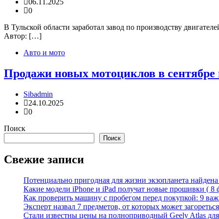
06.11.2025
0
В Тульской области заработал завод по производству двигателе
Автор: […]
Авто и мото
Продажи новых мотоциклов в сентябре в
Sibadmin
24.10.2025
0
Поиск
Поиск
Свежие записи
Потенциально пригодная для жизни экзопланета найдена н
Какие модели iPhone и iPad получат новые прошивки ( 8 
Как проверить машину с пробегом перед покупкой: 9 важн
Эксперт назвал 7 предметов, от которых может загореться
Стали известны цены на полноприводный Geely Atlas для 