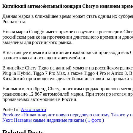
Китайский автомобильный концерн Chery в недавнем времен
Данная марка в ближайшее время может стать одним их суббре
Роспатента.
Новая марка Couggo имеет прямое созвучие с кроссовером Cher
российском рынке на протяжении длительного времени и довол
выделены для российского рынка.
В настоящее время китайский автомобильный производитель Ch
разного класса и оснащения автомобили.
В линейке Chery Tiggo на данный момент на российском рынке пре
Plug-in Hybrid, Tiggo 7 Pro Max, а также Tiggo 4 Pro и Arrizo
Китайский производитель делает большие ставки на продажи 
Напомним, что бренд Chery, по итогам продаж прошлого месяца
реализовано 12 867 автомобилей марки. При этом по итогам пр
продаваемых автомобилей в России.
Posted in
Авто и мото
Навигация
Previous:
«Нива» получит новую передовую систему. Такого у не
Next:
Названы самые надежные пикапы ( 1 фото )
по
записям
Related Posts