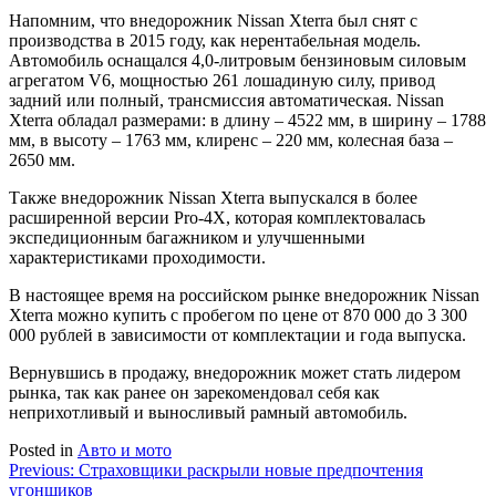
Напомним, что внедорожник Nissan Xterra был снят с
производства в 2015 году, как нерентабельная модель.
Автомобиль оснащался 4,0-литровым бензиновым силовым
агрегатом V6, мощностью 261 лошадиную силу, привод
задний или полный, трансмиссия автоматическая. Nissan
Xterra обладал размерами: в длину – 4522 мм, в ширину – 1788
мм, в высоту – 1763 мм, клиренс – 220 мм, колесная база –
2650 мм.
Также внедорожник Nissan Xterra выпускался в более
расширенной версии Pro-4X, которая комплектовалась
экспедиционным багажником и улучшенными
характеристиками проходимости.
В настоящее время на российском рынке внедорожник Nissan
Xterra можно купить с пробегом по цене от 870 000 до 3 300
000 рублей в зависимости от комплектации и года выпуска.
Вернувшись в продажу, внедорожник может стать лидером
рынка, так как ранее он зарекомендовал себя как
неприхотливый и выносливый рамный автомобиль.
Posted in
Авто и мото
Навигация
Previous:
Страховщики раскрыли новые предпочтения
угонщиков