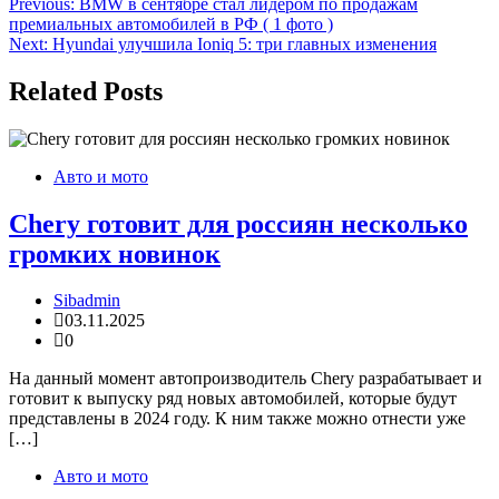
Навигация
Previous:
BMW в сентябре стал лидером по продажам
премиальных автомобилей в РФ ( 1 фото )
по
Next:
Hyundai улучшила Ioniq 5: три главных изменения
записям
Related Posts
Авто и мото
Chery готовит для россиян несколько
громких новинок
Sibadmin
03.11.2025
0
На данный момент автопроизводитель Chery разрабатывает и
готовит к выпуску ряд новых автомобилей, которые будут
представлены в 2024 году. К ним также можно отнести уже
[…]
Авто и мото